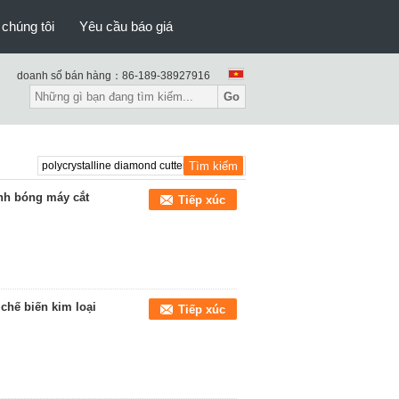
 chúng tôi
Yêu cầu báo giá
doanh số bán hàng：
86-189-38927916
Go
ánh bóng máy cắt
Tiếp xúc
chế biến kim loại
Tiếp xúc