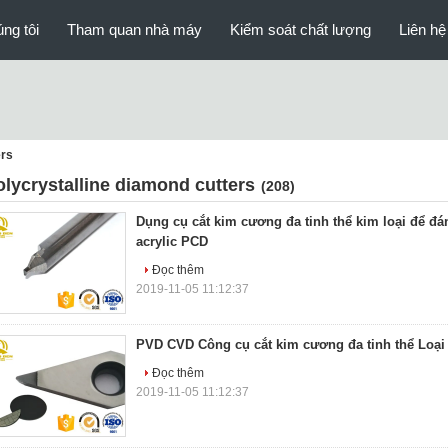
ng tôi
Tham quan nhà máy
Kiểm soát chất lượng
Liên hệ
ers
olycrystalline diamond cutters
(208)
Dụng cụ cắt kim cương đa tinh thể kim loại để đ
acrylic PCD
Đọc thêm
2019-11-05 11:12:37
PVD CVD Công cụ cắt kim cương đa tinh thể Loại 
Đọc thêm
2019-11-05 11:12:37