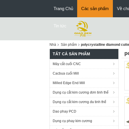
Trang Chủ
Các sản phẩm
Về chú
Tin tức
Nhà
Sản phẩm
polycrystalline diamond cutt
p
TẤT CẢ SẢN PHẨM
Máy cắt cuối CNC
Cacbua cuối Mill
Milled Edge End Mill
Dụng cụ cắt kim cương đơn tinh thể
Dụng cụ cắt kim cương đa tinh thể
Dao phay PCD
Dụng cụ phay kim cương