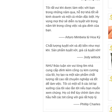
Tôi rất vui khi được làm việc với bạn
trong những năm qua, hỗ trợ khá tốt về
kinh doanh và một cá nhân đặc biệt. Hy
vọng mọi thứ sẽ diễn ra tuyệt vời trong
năm tới trong công việc và gia đình của
bạn.
—— Arturo Mimbela từ Hoa Kỳ
Chất lượng tuyệt vời và độ bền như mọi
khi. Sản phẩm tuyệt vời, giá cả tuyệt vời!
—— Jody willock
NHƯ thảo luận xin vui lòng tìm nhà
cung cấp đính kèm công cụ kim cương
của tôi, họ tạo ra một sản phẩm chất
lượng rất cao rất chuyên nghiệp và tốt
để làm việc. Tôi có một số ít các bit tại
xưởng của tôi vào lần tới nếu bạn muốn
xem chúng. Họ có thể tùy chỉnh làm cho
hầu hết các bit cũng với giá rất hợp lý.
—— Phillip Charles