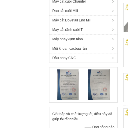
Máy cắt cuối Chamfer
Dao cắt cuối Mill
Máy cắt Dovetail End Mill
Máy cắt rãnh cuối T
Máy phay định hình
Mũi khoan cacbua rắn
Đầu phay CNC
Giá thấp và chất lượng tốt, điều này đã
giúp tôi rất nhiều.
—— Ông hồng hào