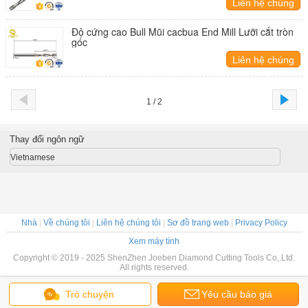
Liên hệ chúng
tôi
Độ cứng cao Bull Mũi cacbua End Mill Lưỡi cắt tròn
góc
Liên hệ chúng
tôi
1 / 2
Thay đổi ngôn ngữ
Vietnamese
Nhà
|
Về chúng tôi
|
Liên hệ chúng tôi
|
Sơ đồ trang web
|
Privacy Policy
Xem máy tính
Copyright © 2019 - 2025 ShenZhen Joeben Diamond Cutting Tools Co,.Ltd.
All rights reserved.
Trò chuyện
Yêu cầu báo giá