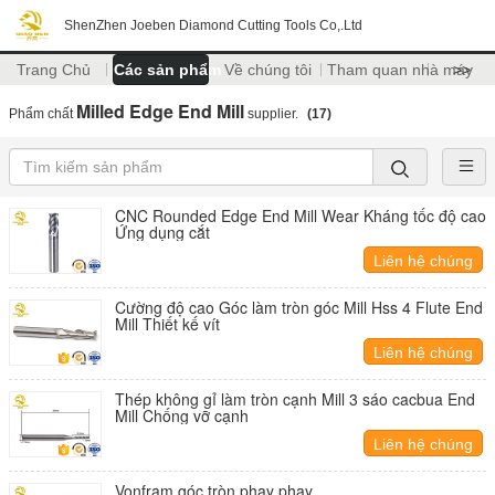
ShenZhen Joeben Diamond Cutting Tools Co,.Ltd
Trang Chủ
Các sản phẩm
Về chúng tôi
Tham quan nhà máy
>>
Milled Edge End Mill
Phẩm chất
supplier.
(17)
CNC Rounded Edge End Mill Wear Kháng tốc độ cao
Ứng dụng cắt
Liên hệ chúng
tôi
Cường độ cao Góc làm tròn góc Mill Hss 4 Flute End
Mill Thiết kế vít
Liên hệ chúng
tôi
Thép không gỉ làm tròn cạnh Mill 3 sáo cacbua End
Mill Chống vỡ cạnh
Liên hệ chúng
tôi
Vonfram góc tròn phay phay