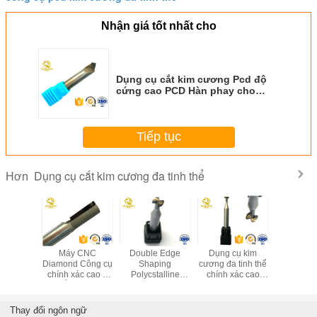
Nhận giá tốt nhất cho
Dụng cụ cắt kim cương Pcd độ
cứng cao PCD Hàn phay cho
khắc đặc biệt
Tiếp tục
Dụng cụ cắt kim cương đa tinh thể
Hơn
bật công
Máy CNC
Double Edge
Dụng cụ kim
Máy cắt
 tinh thể
Diamond Công cụ
Shaping
cương đa tinh thể
cương đa t
g vát cho
chính xác cao 2
Polycstalline
chính xác cao
PCD Nhôm
i di động
sáo cắt tốc độ cao
Diamond Công cụ
PCD Dao phay
gia công c
h xách tay
chung
cắt dao Xử lý vỏ
cạnh đôi Phần
tùy ch
điện thoại di động
ngoài
Thay đổi ngôn ngữ