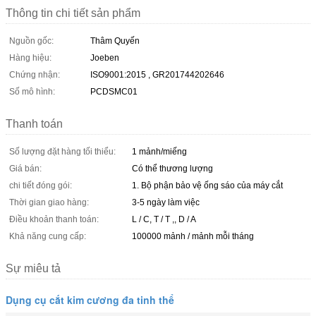
Thông tin chi tiết sản phẩm
Nguồn gốc:
Thâm Quyến
Hàng hiệu:
Joeben
Chứng nhận:
ISO9001:2015 , GR201744202646
Số mô hình:
PCDSMC01
Thanh toán
Số lượng đặt hàng tối thiểu:
1 mảnh/miếng
Giá bán:
Có thể thương lượng
chi tiết đóng gói:
1. Bộ phận bảo vệ ống sáo của máy cắt
Thời gian giao hàng:
3-5 ngày làm việc
Điều khoản thanh toán:
L / C, T / T ,, D / A
Khả năng cung cấp:
100000 mảnh / mảnh mỗi tháng
Sự miêu tả
Dụng cụ cắt kim cương đa tinh thể