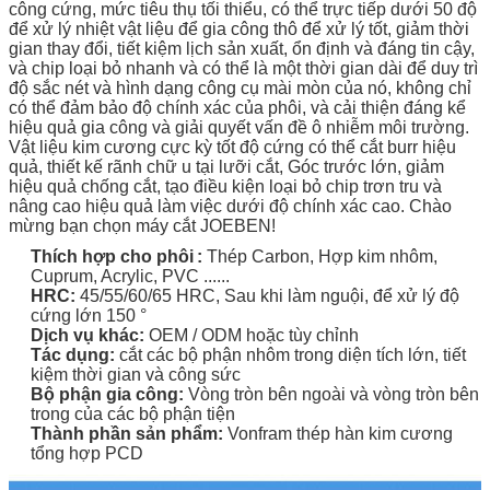
công cứng, mức tiêu thụ tối thiểu, có thể trực tiếp dưới 50 độ
để xử lý nhiệt vật liệu để gia công thô để xử lý tốt, giảm thời
gian thay đổi, tiết kiệm lịch sản xuất, ổn định và đáng tin cậy,
và chip loại bỏ nhanh và có thể là một thời gian dài để duy trì
độ sắc nét và hình dạng công cụ mài mòn của nó, không chỉ
có thể đảm bảo độ chính xác của phôi, và cải thiện đáng kể
hiệu quả gia công và giải quyết vấn đề ô nhiễm môi trường.
Vật liệu kim cương cực kỳ tốt độ cứng có thể cắt burr hiệu
quả, thiết kế rãnh chữ u tại lưỡi cắt, Góc trước lớn, giảm
hiệu quả chống cắt, tạo điều kiện loại bỏ chip trơn tru và
nâng cao hiệu quả làm việc dưới độ chính xác cao. Chào
mừng bạn chọn máy cắt JOEBEN!
Thích hợp cho
phôi
:
Thép Carbon, Hợp kim nhôm,
Cuprum, Acrylic, PVC ......
HRC:
45/55/60/65 HRC,
Sau khi làm nguội, để xử lý độ
cứng lớn 150 °
Dịch vụ khác:
OEM / ODM hoặc tùy chỉnh
Tác dụng:
cắt các bộ phận nhôm trong diện tích lớn, tiết
kiệm thời gian và công sức
Bộ phận gia công:
Vòng tròn bên ngoài và vòng tròn bên
trong của các bộ phận tiện
Thành phần sản phẩm:
Vonfram thép hàn kim cương
tổng hợp PCD