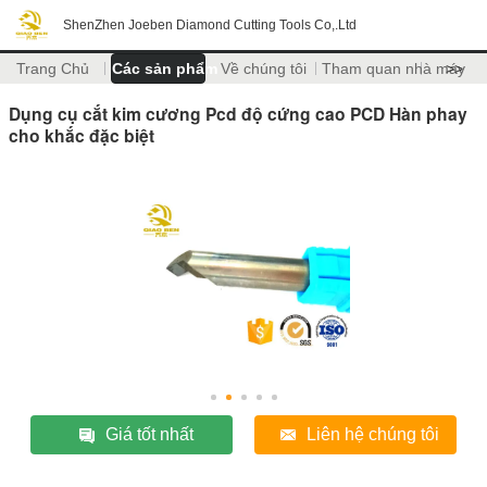
ShenZhen Joeben Diamond Cutting Tools Co,.Ltd
Trang Chủ
Các sản phẩm
Về chúng tôi
Tham quan nhà máy
>>
Dụng cụ cắt kim cương Pcd độ cứng cao PCD Hàn phay
cho khắc đặc biệt
Giá tốt nhất
Liên hệ chúng tôi