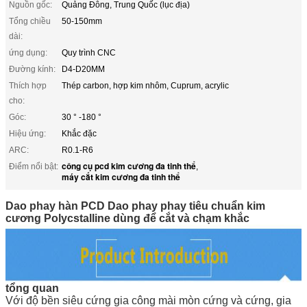
Nguồn gốc:
Quảng Đông, Trung Quốc (lục địa)
Tổng chiều
50-150mm
dài:
ứng dụng:
Quy trình CNC
Đường kính:
D4-D20MM
Thích hợp
Thép carbon, hợp kim nhôm, Cuprum, acrylic
cho:
Góc:
30 ° -180 °
Hiệu ứng:
Khắc đặc
ARC:
R0.1-R6
công cụ pcd kim cương đa tinh thể
Điểm nổi bật:
,
máy cắt kim cương đa tinh thể
Dao phay hàn PCD Dao phay phay tiêu chuẩn kim
cương Polycstalline dùng để cắt và chạm khắc
tổng quan
Với độ bền siêu cứng gia công mài mòn cứng và cứng, gia