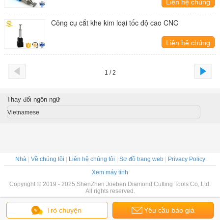
Liên hệ chúng
tôi
Công cụ cắt khe kim loại tốc độ cao CNC
Liên hệ chúng
tôi
1 / 2
Thay đổi ngôn ngữ
Vietnamese
Nhà
|
Về chúng tôi
|
Liên hệ chúng tôi
|
Sơ đồ trang web
|
Privacy Policy
Xem máy tính
Copyright © 2019 - 2025 ShenZhen Joeben Diamond Cutting Tools Co,.Ltd.
All rights reserved.
Trò chuyện
Yêu cầu báo giá