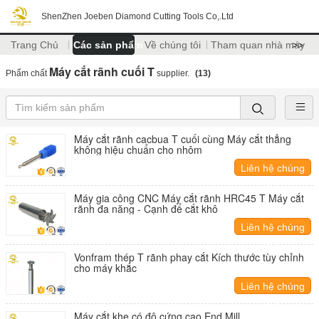
ShenZhen Joeben Diamond Cutting Tools Co,.Ltd
Trang Chủ
Các sản phẩm
Về chúng tôi
Tham quan nhà máy
>>
Máy cắt rãnh cuối T
Phẩm chất
supplier.
(13)
Máy cắt rãnh cacbua T cuối cùng Máy cắt thẳng
không hiệu chuẩn cho nhôm
Liên hệ chúng
tôi
Máy gia công CNC Máy cắt rãnh HRC45 T Máy cắt
rãnh đa năng - Cạnh để cắt khô
Liên hệ chúng
tôi
Vonfram thép T rãnh phay cắt Kích thước tùy chỉnh
cho máy khắc
Liên hệ chúng
tôi
Máy cắt khe có độ cứng cao End Mill