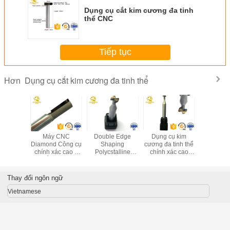
Dụng cụ cắt kim cương đa tinh
thể CNC
Tiếp tục
Dụng cụ cắt kim cương đa tinh thể
Hơn
bật công
Máy CNC
Double Edge
Dụng cụ kim
Máy cắt
 tinh thể
Diamond Công cụ
Shaping
cương đa tinh thể
cương đa t
g vát cho
chính xác cao 2
Polycstalline
chính xác cao
PCD Nhôm
i di động
sáo cắt tốc độ cao
Diamond Công cụ
PCD Dao phay
gia công c
h xách tay
chung
cắt dao Xử lý vỏ
cạnh đôi Phần
tùy ch
điện thoại di động
ngoài
Thay đổi ngôn ngữ
Vietnamese