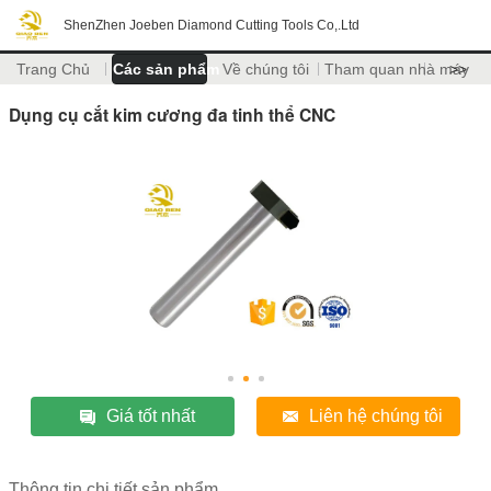
ShenZhen Joeben Diamond Cutting Tools Co,.Ltd
Trang Chủ
Các sản phẩm
Về chúng tôi
Tham quan nhà máy
>>
Dụng cụ cắt kim cương đa tinh thể CNC
Giá tốt nhất
Liên hệ chúng tôi
Thông tin chi tiết sản phẩm