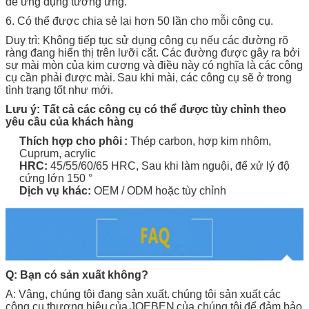
để ứng dụng tương ứng.
6. Có thể được chia sẻ lại hơn 50 lần cho mỗi công cụ.
Duy trì: Không tiếp tục sử dụng công cụ nếu các đường rõ
ràng đang hiển thị trên lưỡi cắt. Các đường được gây ra bởi
sự mài mòn của kim cương và điều này có nghĩa là các công
cụ cần phải được mài.
Sau khi mài, các công cụ sẽ ở trong
tình trạng tốt như mới.
Lưu ý: Tất cả các công cụ có thể được tùy chỉnh theo
yêu cầu của khách hàng
Thích hợp cho
phôi
:
Thép carbon, hợp kim nhôm,
Cuprum, acrylic
HRC:
45/55/60/65 HRC,
Sau khi làm nguội, để xử lý độ
cứng lớn 150 °
Dịch vụ khác:
OEM / ODM hoặc tùy chỉnh
Q: Bạn có sản xuất không?
A: Vâng, chúng tôi đang sản xuất.
chúng tôi sản xuất các
công cụ thương hiệu
của
JOEBEN
của chúng tôi
để đảm bảo