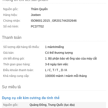
Nguồn gốc:
Thâm Quyến
Hàng hiệu:
Joeben
Chứng nhận:
ISO9001:2015 , GR201744202646
Số mô hình:
PCDTT02
Thanh toán
Số lượng đặt hàng tối thiểu:
1 mảnh/miếng
Giá bán:
Có thể thương lượng
chi tiết đóng gói:
1. Bộ phận bảo vệ ống sáo của máy cắt
Thời gian giao hàng:
3-8 ngày làm việc
Điều khoản thanh toán:
L / C, T / T ,, D / A
Khả năng cung cấp:
100000 mảnh / mảnh mỗi tháng
Sự miêu tả
Dụng cụ cắt kim cương đa tinh thể
Nguồn gốc:
Quảng Đông, Trung Quốc (lục địa)