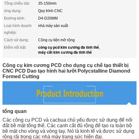
Tổng chiều dài:
35-150mm
ứng dụng:
Quy trình CNC
Đường kính:
D4-D20MM
Loại hình doanh
nhà máy sản xuất
nghiệp:
Cách sử dụng:
Công cụ tiện mở rộng
công cụ pcd kim cương đa tinh thể
Điểm nổi bật:
,
máy cắt kim cương đa tinh thể
Công cụ kim cương PCD cho dụng cụ chế tạo thiết bị
CNC PCD Dao tạo hình hai lưỡi Polycstalline Diamond
Formed Cutting
tổng quan
Các công cụ PCD và cacbua chủ yếu được sử dụng để nối
đất bề mặt tổng thể. Các cạnh cắt đủ rộng để tạo ra toàn bộ
bề mặt cho vòng và vòng tay. Nó là kinh tế và được sử dụng
rộng rãi trong các nhà máy trang sức hiện đại.