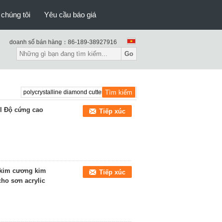
 chúng tôi
Yêu cầu báo giá
doanh số bán hàng：
86-189-38927916
Go
l Độ cứng cao
Tiếp xúc
 kim cương kim
Tiếp xúc
o sơn acrylic