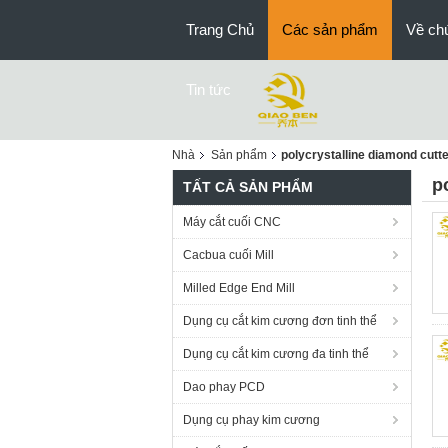
Trang Chủ
Các sản phẩm
Về chú
Tin tức
Nhà
Sản phẩm
polycrystalline diamond cutt
p
TẤT CẢ SẢN PHẨM
Máy cắt cuối CNC
Cacbua cuối Mill
Milled Edge End Mill
Dụng cụ cắt kim cương đơn tinh thể
Dụng cụ cắt kim cương đa tinh thể
Dao phay PCD
Dụng cụ phay kim cương