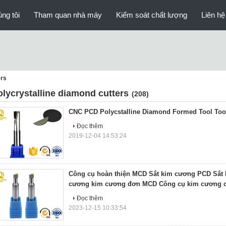
ng tôi
Tham quan nhà máy
Kiểm soát chất lượng
Liên hệ
ers
olycrystalline diamond cutters
(208)
CNC PCD Polycstalline Diamond Formed Tool Too
Đọc thêm
2019-12-04 14:53:24
Công cụ hoàn thiện MCD Sắt kim cương PCD Sắt
cương kim cương đơn MCD Công cụ kim cương ch
Đọc thêm
2023-12-15 10:33:54