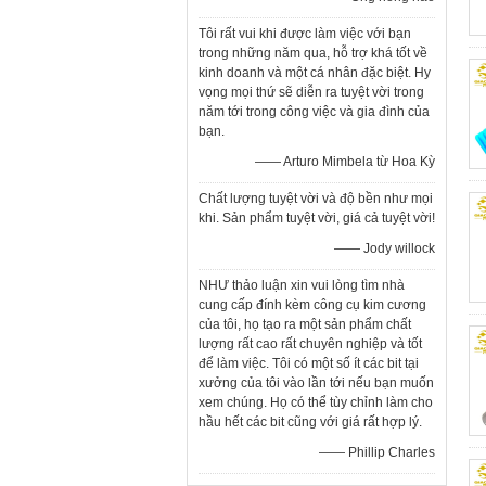
Tôi rất vui khi được làm việc với bạn
trong những năm qua, hỗ trợ khá tốt về
kinh doanh và một cá nhân đặc biệt. Hy
vọng mọi thứ sẽ diễn ra tuyệt vời trong
năm tới trong công việc và gia đình của
bạn.
—— Arturo Mimbela từ Hoa Kỳ
Chất lượng tuyệt vời và độ bền như mọi
khi. Sản phẩm tuyệt vời, giá cả tuyệt vời!
—— Jody willock
NHƯ thảo luận xin vui lòng tìm nhà
cung cấp đính kèm công cụ kim cương
của tôi, họ tạo ra một sản phẩm chất
lượng rất cao rất chuyên nghiệp và tốt
để làm việc. Tôi có một số ít các bit tại
xưởng của tôi vào lần tới nếu bạn muốn
xem chúng. Họ có thể tùy chỉnh làm cho
hầu hết các bit cũng với giá rất hợp lý.
—— Phillip Charles