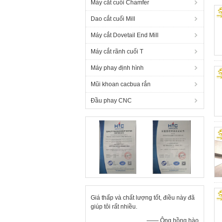
Máy cắt cuối Chamfer
Dao cắt cuối Mill
Máy cắt Dovetail End Mill
Máy cắt rãnh cuối T
Máy phay định hình
Mũi khoan cacbua rắn
Đầu phay CNC
Giá thấp và chất lượng tốt, điều này đã
giúp tôi rất nhiều.
—— Ông hồng hào