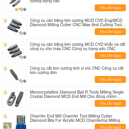
cương bóng cao
Yêu cầu ngay
Công cụ cân bằng kim cương MCD CVD EngrMCD
Diamond Milling Cutter CNC Mae And Cutting Tool
For CNC Machine CNC Công cụ trang sức
Yêu cầu ngay
Công cụ cân bằng kim cương MCD CVD khắc và cắt
công cụ cho máy CNC Công cụ trang sức CNC
Yêu cầu ngay
Công cụ cắt kim cương tinh vi mô CNC Công cụ cắt
kim cương đơn
Yêu cầu ngay
Monocrystalline Diamond Ball R Tools Milling Single
Crystal Diamond MCD End Mill Cho đồng nhôm
acrylic
Yêu cầu ngay
Chamfer End Mill Chamfer Tool Milling Cutter
Diamond Bits For Acrylic MCD Chamfering Milling
Cutter Các bộ cắt kim cương cho acrylic MCD
Yêu cầu ngay