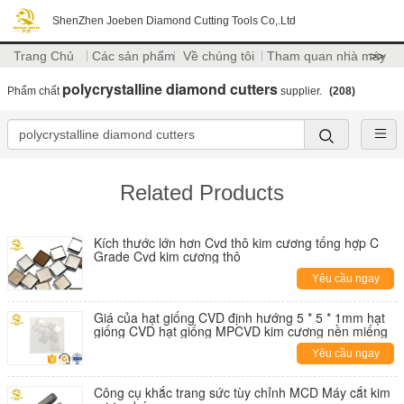
ShenZhen Joeben Diamond Cutting Tools Co,.Ltd
Trang Chủ
Các sản phẩm
Về chúng tôi
Tham quan nhà máy
>>
polycrystalline diamond cutters
Phẩm chất
supplier.
(208)
Related Products
Kích thước lớn hơn Cvd thô kim cương tổng hợp C
Grade Cvd kim cương thô
Yêu cầu ngay
Giá của hạt giống CVD định hướng 5 * 5 * 1mm hạt
giống CVD hạt giống MPCVD kim cương nền miếng
Yêu cầu ngay
Công cụ khắc trang sức tùy chỉnh MCD Máy cắt kim