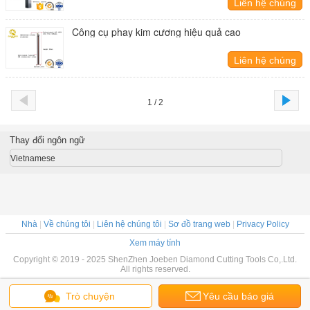
Liên hệ chúng
tôi
Công cụ phay kim cương hiệu quả cao
Liên hệ chúng
tôi
1 / 2
Thay đổi ngôn ngữ
Vietnamese
Nhà
|
Về chúng tôi
|
Liên hệ chúng tôi
|
Sơ đồ trang web
|
Privacy Policy
Xem máy tính
Copyright © 2019 - 2025 ShenZhen Joeben Diamond Cutting Tools Co,.Ltd.
All rights reserved.
Trò chuyện
Yêu cầu báo giá