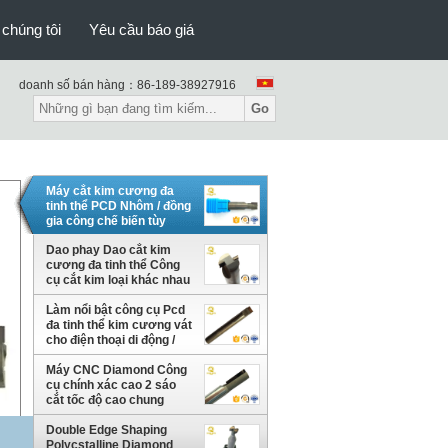
 chúng tôi
Yêu cầu báo giá
doanh số bán hàng：
86-189-38927916
Go
Máy cắt kim cương đa
tinh thể PCD Nhôm / đồng
gia công chế biến tùy
chỉnh
Dao phay Dao cắt kim
cương đa tinh thể Công
cụ cắt kim loại khác nhau
Làm nổi bật công cụ Pcd
đa tinh thể kim cương vát
cho điện thoại di động /
máy tính xách tay
Máy CNC Diamond Công
cụ chính xác cao 2 sáo
cắt tốc độ cao chung
Double Edge Shaping
Polycstalline Diamond