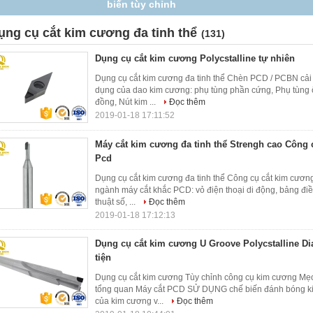
khác nhau
ụng cụ cắt kim cương đa tinh thể
(131)
Dụng cụ cắt kim cương Polycstalline tự nhiên
Dụng cụ cắt kim cương đa tinh thể Chèn PCD / PCBN cả
dụng của dao kim cương: phụ tùng phần cứng, Phụ tùng ô
đồng, Nút kim ...
Đọc thêm
2019-01-18 17:11:52
Máy cắt kim cương đa tinh thể Strengh cao Công 
Pcd
Dụng cụ cắt kim cương đa tinh thể Công cụ cắt kim cươ
ngành máy cắt khắc PCD: vỏ điện thoại di động, bảng điều
thuật số, ...
Đọc thêm
2019-01-18 17:12:13
Dụng cụ cắt kim cương U Groove Polycstalline 
tiện
Dụng cụ cắt kim cương Tùy chỉnh công cụ kim cương Mẹ
tổng quan Máy cắt PCD SỬ DỤNG chế biến đánh bóng kim
của kim cương v...
Đọc thêm