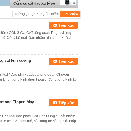
Công cụ cắt dao Xử lý vỏ
điện thoại di động
Tiếp xúc
i tiến / CÔNG CỤ CẮT tổng quan Phạm vi ứng
 tô, Xử lý bề mặt; Sản phẩm gia công; Khắc hoa
cụ cắt kim cương
Tiếp xúc
ng Pcd / Dao phay cacbua tổng quan Chuyên
 khiển, ống kính điện thoại di động, ống kính kỹ
Diamond Tipped Máy
Tiếp xúc
o Các loại dao phay Pcd Cnc Dụng cụ cắt nhôm
 cương đa tinh thể, sử dụng hệ số ma sát thấp