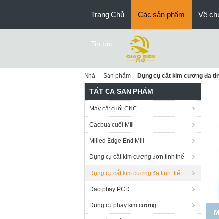
Trang Chủ
Các sản phẩm
Về chú
Tin tức
Nhà
Sản phẩm
Dụng cụ cắt kim cương đa tin
TẤT CẢ SẢN PHẨM
Máy cắt cuối CNC
Cacbua cuối Mill
Milled Edge End Mill
Dụng cụ cắt kim cương đơn tinh thể
Dụng cụ cắt kim cương đa tinh thể
Dao phay PCD
Dụng cụ phay kim cương
D