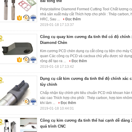
dài tổng thể
Polycstalline Diamond Formed Cutting Tool Chất lượng 
nhà sản xuất máy cắt Thích hợp cho phôi : Thép carbon,
HRC, Sau ...
Đọc thêm
2019-01-18 17:13:37
Công cụ quay kim cương đa tinh thể có độ chính
Diamond Chèn
Kim cương PCD chèn dụng cụ cắt công cụ tiện cho máy C
quan Các công cụ PCD và cacbua chủ yếu được sử dụng đ
rộng để tạo ra ...
Đọc thêm
2019-01-18 17:13:42
Dụng cụ cắt kim cương đa tinh thể độ chính xác
tùy chỉnh
Chấp nhận tùy chỉnh phi tiêu chuẩn PCD mũi khoan hàn G
xác cao Thích hợp cho phôi : Thép carbon, hợp kim nhô
khi làm ...
Đọc thêm
2019-01-18 10:44:01
Công cụ kim cương đa tinh thể hai cạnh dễ dàng 
quá trình CNC