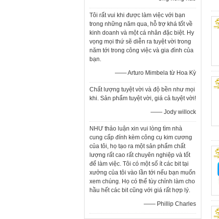
Tôi rất vui khi được làm việc với bạn
trong những năm qua, hỗ trợ khá tốt về
kinh doanh và một cá nhân đặc biệt. Hy
vọng mọi thứ sẽ diễn ra tuyệt vời trong
năm tới trong công việc và gia đình của
bạn.
—— Arturo Mimbela từ Hoa Kỳ
Chất lượng tuyệt vời và độ bền như mọi
khi. Sản phẩm tuyệt vời, giá cả tuyệt vời!
—— Jody willock
NHƯ thảo luận xin vui lòng tìm nhà
cung cấp đính kèm công cụ kim cương
của tôi, họ tạo ra một sản phẩm chất
lượng rất cao rất chuyên nghiệp và tốt
để làm việc. Tôi có một số ít các bit tại
xưởng của tôi vào lần tới nếu bạn muốn
xem chúng. Họ có thể tùy chỉnh làm cho
hầu hết các bit cũng với giá rất hợp lý.
—— Phillip Charles