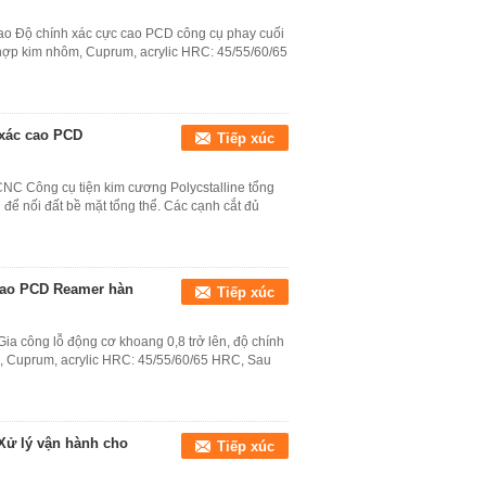
cao Độ chính xác cực cao PCD công cụ phay cuối
 hợp kim nhôm, Cuprum, acrylic HRC: 45/55/60/65
 xác cao PCD
Tiếp xúc
NC Công cụ tiện kim cương Polycstalline tổng
ể nối đất bề mặt tổng thể. Các cạnh cắt đủ
 cao PCD Reamer hàn
Tiếp xúc
ia công lỗ động cơ khoang 0,8 trở lên, độ chính
m, Cuprum, acrylic HRC: 45/55/60/65 HRC, Sau
Xử lý vận hành cho
Tiếp xúc