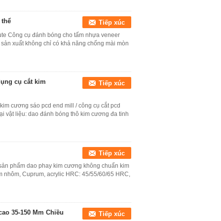
 thể
Tiếp xúc
lute Công cụ đánh bóng cho tấm nhựa veneer
ôi sản xuất không chỉ có khả năng chống mài mòn
dụng cụ cắt kim
Tiếp xúc
kim cương sáo pcd end mill / công cụ cắt pcd
i vật liệu: dao đánh bóng thô kim cương đa tinh
Tiếp xúc
p sản phẩm dao phay kim cương không chuẩn kim
im nhôm, Cuprum, acrylic HRC: 45/55/60/65 HRC,
 cao 35-150 Mm Chiều
Tiếp xúc