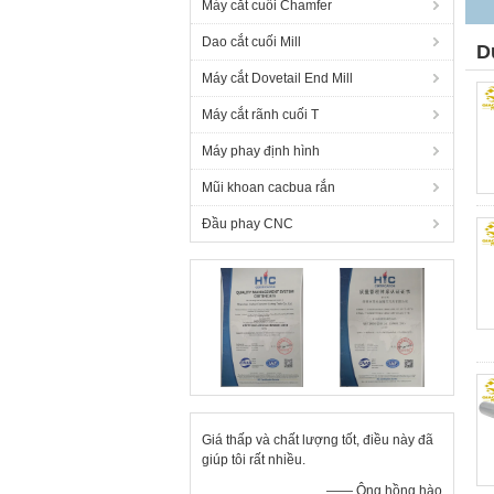
Máy cắt cuối Chamfer
Dao cắt cuối Mill
D
Máy cắt Dovetail End Mill
Máy cắt rãnh cuối T
Máy phay định hình
Mũi khoan cacbua rắn
Đầu phay CNC
Giá thấp và chất lượng tốt, điều này đã
giúp tôi rất nhiều.
—— Ông hồng hào