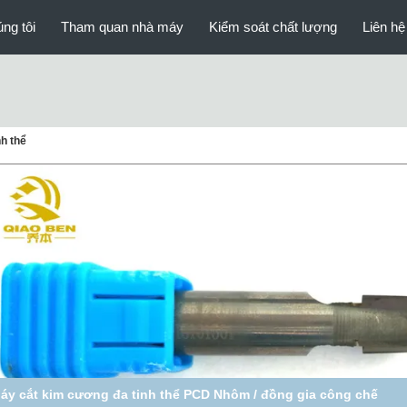
ng tôi
Tham quan nhà máy
Kiểm soát chất lượng
Liên hệ
h thể
ao phay Dao cắt kim cương đa tinh thể Công cụ cắt kim loại