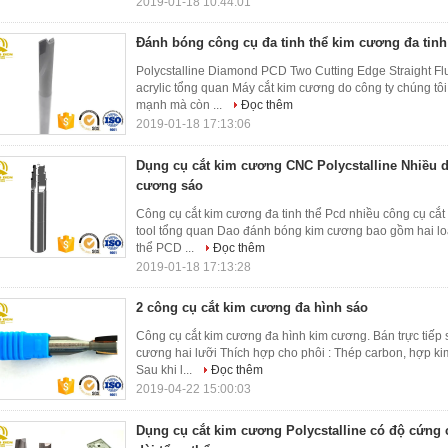
2019-01-18 10:44:01
Đánh bóng công cụ đa tinh thể kim cương đa tinh
Polycstalline Diamond PCD Two Cutting Edge Straight F
acrylic tổng quan Máy cắt kim cương do công ty chúng t
mạnh mà còn ...
Đọc thêm
2019-01-18 17:13:06
Dụng cụ cắt kim cương CNC Polycstalline Nhiều 
cương sáo
Công cụ cắt kim cương đa tinh thể Pcd nhiều công cụ cắt 
tool tổng quan Dao đánh bóng kim cương bao gồm hai loạ
thể PCD ...
Đọc thêm
2019-01-18 17:13:28
2 công cụ cắt kim cương đa hình sáo
Công cụ cắt kim cương đa hình kim cương. Bán trực tiế
cương hai lưỡi Thích hợp cho phôi : Thép carbon, hợp k
Sau khi l...
Đọc thêm
2019-04-22 15:00:03
Dụng cụ cắt kim cương Polycstalline có độ cứng