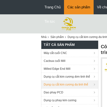
Trang Chủ
Các sản phẩm
Về chú
Tin tức
Nhà
Sản phẩm
Dụng cụ cắt kim cương đa tinh
TẤT CẢ SẢN PHẨM
Cô
tr
Máy cắt cuối CNC
Cacbua cuối Mill
Milled Edge End Mill
Dụng cụ cắt kim cương đơn tinh thể
Dụng cụ cắt kim cương đa tinh thể
Dao phay PCD
Dụng cụ phay kim cương