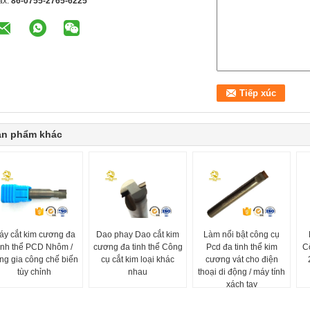
ax:
86-0755-2765-6225
ản phẩm khác
áy cắt kim cương đa
Dao phay Dao cắt kim
Làm nổi bật công cụ
inh thể PCD Nhôm /
cương đa tinh thể Công
Pcd đa tinh thể kim
C
ng gia công chế biến
cụ cắt kim loại khác
cương vát cho điện
tùy chỉnh
nhau
thoại di động / máy tính
xách tay