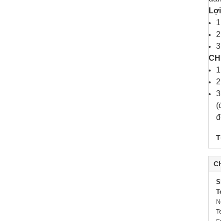
Lợi
1
2
3
CH
1
2
3
(
đ
T
Ch
S
T
N
T