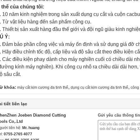
 thế của chúng tôi:
. 10 năm kinh nghiệm trong sản xuất dụng cụ cắt và cuộn cacb
. Từ vật liệu hàng đến sản phẩm công cụ.
. Thiết bị sản xuất hàng đầu thế giới và đội ngũ giàu kinh nghi
Ú Ý:
. Đảm bảo phần công việc và máy ổn định và sử dụng giá đỡ ch
. Hãy điều chỉnh tốc độ, cấp liệu và độ sâu cắt theo điều kiện cắt
. Các điều kiện phay dành cho máy nghiền cuối có chiều dài nh
đường kính máy nghiền).
Khi công cụ nhô ra chiều dài dài hơn, 
ộ sâu cắt.
,
,
ừ khóa:
máy cắt kim cương đa tinh thể
dụng cụ cắt kim cương đa tinh thể
công 
i tiết liên lạc
henZhen Joeben Diamond Cutting
Gửi yêu cầu thông tin
ools Co,.Ltd
gười liên hệ:
Mr. huang
el:
0755-2765 4077