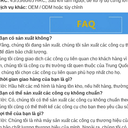
HRC:
45/55/60/65 HRC,
Sau khi làm nguội, để xử lý độ cứng lớ
ịch vụ khác:
OEM / ODM hoặc tùy chỉnh
Bạn có sản xuất không?
Vâng, chúng tôi đang sản xuất.
chúng tôi sản xuất các
công cụ 
để đảm bảo chất lượng.
ng tôi cũng giao dịch các công cụ liên quan cho khách hàng vì 
, chúng tôi là công cụ thị trường rất quen thuộc của Trung Quố
 chúng tôi chọn các công cụ liên quan phù hợp nhất cho họ.
thời gian giao hàng của bạn là gì?
 lời: Hầu hết các mô hình là hàng tồn kho, nếu hết hàng, thườ
Bạn có thể sản xuất các công cụ không chuẩn?
 lời: Có, chúng tôi có thể sản xuất các công cụ không chuẩn th
ng tôi cũng có thể thiết kế các công cụ cho bạn theo yêu cầu 
lợi thế của bạn là gì?
 lời: Chúng tôi là nhà máy sản xuất các
công cụ
thương hiệu củ
 bảo chất lượng thương hiệu của mình.
Ngoài ra, chúng tôi c