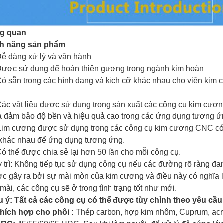
ng quan
nh năng sản phẩm
Dễ dàng xử lý và vận hành
Được sử dụng để hoàn thiện gương trong ngành kim hoàn
Có sẵn trong các hình dạng và kích cỡ khác nhau cho viên kim
m
Các vật liệu được sử dụng trong sản xuất các công cụ kim cươn
 đảm bảo độ bền và hiệu quả cao trong các ứng dụng tương ứ
Kim cương được sử dụng trong các công cụ kim cương CNC có 
khác nhau để ứng dụng tương ứng.
Có thể được chia sẻ lại hơn 50 lần cho mỗi công cụ.
 trì: Không tiếp tục sử dụng công cụ nếu các đường rõ ràng đan
c gây ra bởi sự mài mòn của kim cương và điều này có nghĩa l
 mài, các công cụ sẽ ở trong tình trạng tốt như mới.
 ý: Tất cả các công cụ có thể được tùy chỉnh theo yêu cầ
hích hợp cho
phôi
:
Thép carbon, hợp kim nhôm, Cuprum, acry