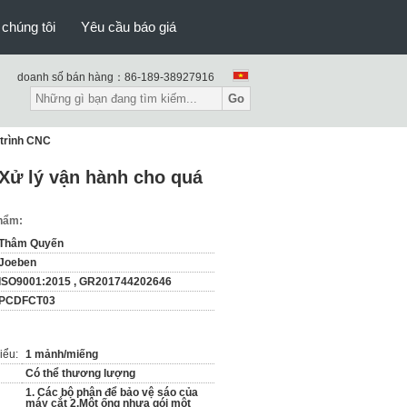
 chúng tôi
Yêu cầu báo giá
doanh số bán hàng：
86-189-38927916
Go
 trình CNC
 Xử lý vận hành cho quá
phẩm:
Thâm Quyến
Joeben
ISO9001:2015 , GR201744202646
PCDFCT03
iểu:
1 mảnh/miếng
Có thể thương lượng
1. Các bộ phận để bảo vệ sáo của
máy cắt 2.Một ống nhựa gói một