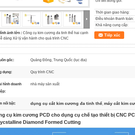
chi tiết đóng gói:
Thời gian giao hàng:
Điều khoản thanh toán:
Khả năng cung cấp:
ình ảnh lớn :
Công cụ kim cương đa tinh thể hai cạnh
Tiếp xúc
ễ dàng Xử lý vận hành cho quá trình CNC
uồn gốc:
Quảng Đông, Trung Quốc (lục địa)
g dụng:
Quy trình CNC
i hình doanh
nhà máy sản xuất
iệp:
dụng cụ cắt kim cương đa tinh thể
máy cắt kim cư
 nổi bật:
,
g cụ kim cương PCD cho dụng cụ chế tạo thiết bị CNC PCD
ycstalline Diamond Formed Cutting