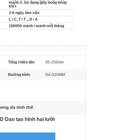
mảnh 3. Sử dụng giấy bong bóng
khí t
3-8 ngày làm việc
L / C, T / T ,, D / A
100000 mảnh / mảnh mỗi tháng
Tổng chiều dài:
35-150mm
Đường kính:
D4-D20MM
ơng đa tinh thể
 Dao tạo hình hai lưỡi