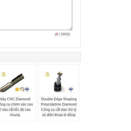
(
0
/ 3000)
Máy CNC Diamond
Double Edge Shaping
ông cụ chính xác cao
Polycstalline Diamond
2 sáo cắt tốc độ cao
Công cụ cắt dao Xử lý
chung
vỏ điện thoại di động