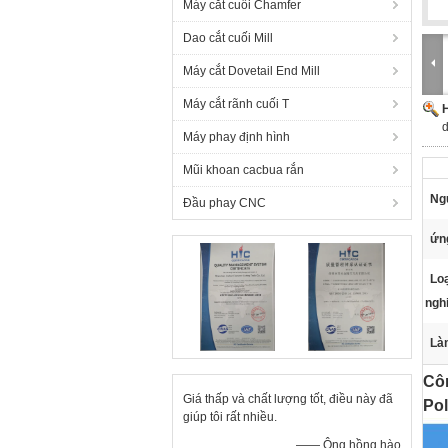
Máy cắt cuối Chamfer
Dao cắt cuối Mill
Máy cắt Dovetail End Mill
Máy cắt rãnh cuối T
H
d
Máy phay định hình
Mũi khoan cacbua rắn
Ng
Đầu phay CNC
ứn
Loạ
ngh
Làm
Côn
Giá thấp và chất lượng tốt, điều này đã
Pol
giúp tôi rất nhiều.
—— Ông hồng hào