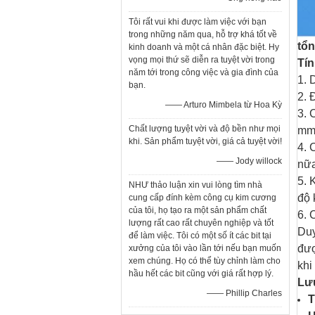
Tôi rất vui khi được làm việc với bạn
trong những năm qua, hỗ trợ khá tốt về
tổ
kinh doanh và một cá nhân đặc biệt. Hy
vọng mọi thứ sẽ diễn ra tuyệt vời trong
Tí
năm tới trong công việc và gia đình của
1. 
bạn.
2. 
—— Arturo Mimbela từ Hoa Kỳ
3. 
Chất lượng tuyệt vời và độ bền như mọi
m
khi. Sản phẩm tuyệt vời, giá cả tuyệt vời!
4. 
—— Jody willock
nữa
5. 
NHƯ thảo luận xin vui lòng tìm nhà
độ 
cung cấp đính kèm công cụ kim cương
của tôi, họ tạo ra một sản phẩm chất
6. 
lượng rất cao rất chuyên nghiệp và tốt
Duy
để làm việc. Tôi có một số ít các bit tại
đượ
xưởng của tôi vào lần tới nếu bạn muốn
xem chúng. Họ có thể tùy chỉnh làm cho
khi
hầu hết các bit cũng với giá rất hợp lý.
Lưu
—— Phillip Charles
T