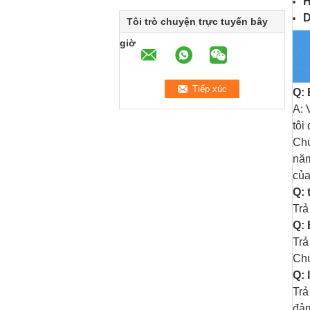
D
Tôi trò chuyện trực tuyến bây
giờ
Q: 
A: 
tôi
Chú
năm
của
Q: 
Trả
Q: 
Trả
Chú
Q: 
Trả
đảm