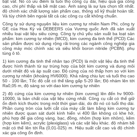
bật vát. Nó có ưu điểm là tuổi thọ công cụ dài, hiệu quả gia công
cao, chi phí thấp và bề mặt cao. Ánh sáng là sự lựa chọn tốt nhất.
độ chính xác chất lượng sản phẩm cao, thông số kỹ thuật hoàn tất.
Và tùy chỉnh bên ngoài tất cả các công cụ cắt không chuẩn.
Công ty sử dụng nguyên liệu kim cương tự nhiên Nam Phi, công ty
GE của Hoa Kỳ và DEBEERS của Vương quốc Anh đã sản xuất
nhiều loại vật liệu siêu cứng. Công ty chủ yếu sản xuất ba loạt sản
phẩm: kim cương tự nhiên (MCD), kim cương đa tinh thể (PCD) Các
sản phẩm được sử dụng rộng rãi trong các ngành công nghiệp gia
công máy móc chính xác và siêu khối boron nitride (PCBN). phụ
tùng ô tô.
1) kim cương đa tinh thể nhân tạo (PCD) là một vật liệu đa tinh thể
được hình thành từ sự trùng hợp của bột kim cương và dung môi
dưới nhiệt độ và áp suất cao.
Độ cứng của nó thấp hơn so với kim
cương tự nhiên (khoảng HV6000). Khả năng chịu lực và tuổi thọ cao
50 - 100 lần; Tốc độ cắt có thể tăng gấp 5-20 lần; Độ nhám lên tới
Ra0,05 m, độ sáng so với dao kim cương tự nhiên
2) độ cứng của kim cương tự nhiên (kim cương) lên đến hv 9000-
10000, là bản chất của vật liệu cứng nhất. Công cụ cắt có thể giữ
ổn định kích thước trong một thời gian dài, do đó nó có tuổi thọ dài.
Phần cung tròn của lưỡi cắt của máy cắt làm bằng kim cương tự
nhiên được quan sát dưới kính hiển vi 400 lần không có khe hở,
phù hợp để gia công vàng, bạc, đồng, nhôm (hợp kim nhôm), kẽm
(hợp kim kẽm), acrylic (plexiglass) và các vật liệu khác. độ nhám bề
mặt có thể lên tới Ra (0,01-025) m. Hiệu suất cắt cao và độ chính
xác gia công ổn định.