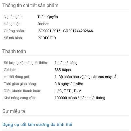
Thông tin chi tiết sản phẩm
Nguồn gốc:
Thâm Quyến
Hàng hiệu:
Joeben
Chứng nhận:
ISO9001:2015 , GR201744202646
Số mô hình:
PCDFCT19
Thanh toán
Số lượng đặt hàng tối thiểu:
1 mảnh/miếng
Giá bán:
$65-80per
chi tiết đóng gói:
1. Bộ phận bảo vệ ống sáo của máy cắt
Thời gian giao hàng:
3-8 ngày làm việc
Điều khoản thanh toán:
L / C, T / T ,, D / A
Khả năng cung cấp:
100000 mảnh / mảnh mỗi tháng
Sự miêu tả
Dụng cụ cắt kim cương đa tinh thể