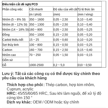
Điều kiện cắt đề nghị PCD
Phần công việc
Cắt nhanh
Độ sâu của vêt căt
Tỷ lệ thức ăn
(m / phút)
(mm)
(mm / vòng)
Nhôm (5 ~ 8% SI)
350 ~ 1600
0,05 ~ 2,50
0,10 ~ 0,40
Nhôm (8 ~ 12% SI)
350 ~ 1300
0,05 ~ 2,50
0,10 ~ 0,40
Nhôm (14 ~ 18% SI)
160 ~ 800
0,05 ~ 2,50
0,05 ~ 0,25
Đồng
350 ~ 1000
0,15 ~ 2,50
0,05 ~ 0,20
Carbid thiêu kết
15 ~ 25
0,05 ~ 0,60
0,10 ~ 0,20
Sợi thủy tinh
100 ~ 800
0,15 ~ 0,50
0,03 ~ 0,25
Carbon
160 ~ 700
0,15 ~ 2,50
0,15 ~ 0,40
Nhôm cao
70 ~ 250
0,05 ~ 1,50
0,03 ~ 0,15
Gốm sứ
Gỗ
1000-2500
0,2 ~ 5,0
010 ~ 0,50
Lưu ý: Tất cả các công cụ có thể được tùy chỉnh theo
yêu cầu của khách hàng
Thích hợp cho
phôi
:
Thép carbon, hợp kim nhôm,
Cuprum, acrylic
HRC:
45/55/60/65 HRC,
Sau khi làm nguội, để xử lý độ
cứng lớn 150 °
Dịch vụ khác:
OEM / ODM hoặc tùy chỉnh