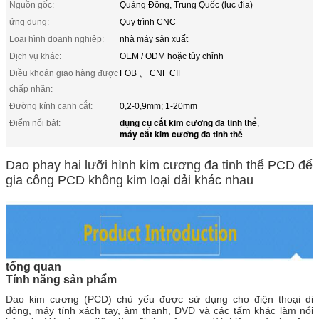
Nguồn gốc:
Quảng Đông, Trung Quốc (lục địa)
ứng dụng:
Quy trình CNC
Loại hình doanh nghiệp:
nhà máy sản xuất
Dịch vụ khác:
OEM / ODM hoặc tùy chỉnh
Điều khoản giao hàng được
FOB 、 CNF CIF
chấp nhận:
Đường kính cạnh cắt:
0,2-0,9mm; 1-20mm
dụng cụ cắt kim cương đa tinh thể
Điểm nổi bật:
,
máy cắt kim cương đa tinh thể
Dao phay hai lưỡi hình kim cương đa tinh thể PCD để
gia công PCD không kim loại dải khác nhau
tổng quan
Tính năng sản phẩm
Dao kim cương (PCD) chủ yếu được sử dụng cho điện thoại di
động, máy tính xách tay, âm thanh, DVD và các tấm khác làm nổi