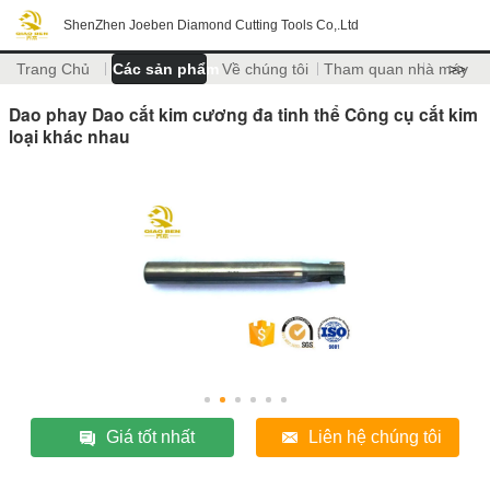
ShenZhen Joeben Diamond Cutting Tools Co,.Ltd
Trang Chủ
Các sản phẩm
Về chúng tôi
Tham quan nhà máy
>>
Dao phay Dao cắt kim cương đa tinh thể Công cụ cắt kim
loại khác nhau
Giá tốt nhất
Liên hệ chúng tôi