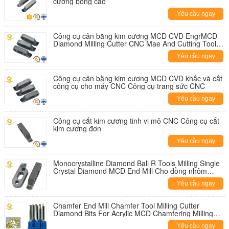
cương bóng cao
Yêu cầu ngay
Công cụ cân bằng kim cương MCD CVD EngrMCD
Diamond Milling Cutter CNC Mae And Cutting Tool
For CNC Machine CNC Công cụ trang sức
Yêu cầu ngay
Công cụ cân bằng kim cương MCD CVD khắc và cắt
công cụ cho máy CNC Công cụ trang sức CNC
Yêu cầu ngay
Công cụ cắt kim cương tinh vi mô CNC Công cụ cắt
kim cương đơn
Yêu cầu ngay
Monocrystalline Diamond Ball R Tools Milling Single
Crystal Diamond MCD End Mill Cho đồng nhôm
acrylic
Yêu cầu ngay
Chamfer End Mill Chamfer Tool Milling Cutter
Diamond Bits For Acrylic MCD Chamfering Milling
Cutter Các bộ cắt kim cương cho acrylic MCD
Yêu cầu ngay