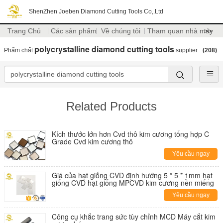
ShenZhen Joeben Diamond Cutting Tools Co,.Ltd
Trang Chủ
Các sản phẩm
Về chúng tôi
Tham quan nhà máy
>>
polycrystalline diamond cutting tools
Phẩm chất
supplier.
(208)
Related Products
Kích thước lớn hơn Cvd thô kim cương tổng hợp C
Grade Cvd kim cương thô
Yêu cầu ngay
Giá của hạt giống CVD định hướng 5 * 5 * 1mm hạt
giống CVD hạt giống MPCVD kim cương nền miếng
Yêu cầu ngay
Công cụ khắc trang sức tùy chỉnh MCD Máy cắt kim