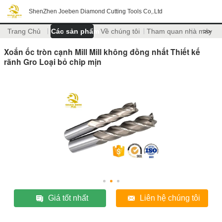
ShenZhen Joeben Diamond Cutting Tools Co,.Ltd
Trang Chủ
Các sản phẩm
Về chúng tôi
Tham quan nhà máy
>>
Xoắn ốc tròn cạnh Mill Mill không đồng nhất Thiết kế
rãnh Gro Loại bỏ chip mịn
Giá tốt nhất
Liên hệ chúng tôi