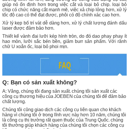
giúp nó ổn định hơn trong việc cắt và loại bỏ chip. loại bỏ
chip có chức năng cắt mạnh mẽ, việc xả chip lỏng hơn, xử lý
tốc độ cao có thể đạt được, phôi có độ chính xác cao hơn.
Xử lý kẹp bố trí vát dễ dàng hơn, xử lý chất lượng đánh dấu
laser được đảm bảo hơn.
Thiết kế vành đai lưỡi kép hình tròn, do đó dao phay phay ít
hao mòn, lưỡi sắc bén bền, giảm burr sản phẩm. Với rãnh
chữ U xoắn ốc, loại bỏ phoi mịn.
Q: Bạn có sản xuất không?
A: Vâng, chúng tôi đang sản xuất.
chúng tôi sản xuất các
công cụ thương hiệu
của
JOEBEN
của chúng tôi
để đảm bảo
chất lượng.
Chúng tôi cũng giao dịch các công cụ liên quan cho khách
hàng vì chúng tôi ở trong lĩnh vực này hơn 10 năm, chúng tôi
là công cụ thị trường rất quen thuộc của Trung Quốc.
chúng
tôi thường giúp khách hàng của chúng tôi chọn các công cụ