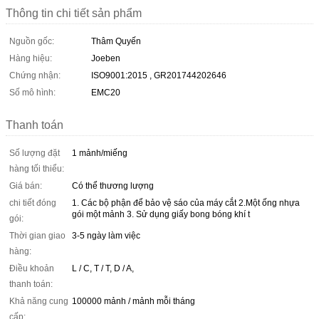
Thông tin chi tiết sản phẩm
Nguồn gốc:
Thâm Quyến
Hàng hiệu:
Joeben
Chứng nhận:
ISO9001:2015 , GR201744202646
Số mô hình:
EMC20
Thanh toán
Số lượng đặt
1 mảnh/miếng
hàng tối thiểu:
Giá bán:
Có thể thương lượng
chi tiết đóng
1. Các bộ phận để bảo vệ sáo của máy cắt 2.Một ống nhựa
gói một mảnh 3. Sử dụng giấy bong bóng khí t
gói:
Thời gian giao
3-5 ngày làm việc
hàng:
Điều khoản
L / C, T / T, D / A,
thanh toán:
Khả năng cung
100000 mảnh / mảnh mỗi tháng
cấp: