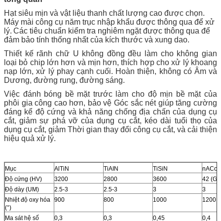
Hạt siêu mịn và vật liệu thanh chất lượng cao được chọn.
Máy mài công cụ năm trục nhập khẩu được thông qua để xử
lý.
Các tiêu chuẩn kiểm tra nghiêm ngặt được thông qua để
đảm bảo tính thống nhất của kích thước và xung dao.
Thiết kế rãnh chữ U không đồng đều làm cho không gian
loại bỏ chip lớn hơn và mịn hơn, thích hợp cho xử lý khoang
nạp lớn, xử lý phay cạnh cuối. Hoàn thiện, không có Âm và
Dương, đường rung, đường sáng.
Việc đánh bóng bề mặt trước làm cho độ mịn bề mặt của
phôi gia công cao hơn, bảo vệ Góc sắc nét giúp tăng cường
đáng kể độ cứng và khả năng chống địa chấn của dụng cụ
cắt, giảm sự phá vỡ của dụng cụ cắt, kéo dài tuổi thọ của
dụng cụ cắt, giảm Thời gian thay đổi công cụ cắt, và cải thiện
hiệu quả xử lý.
Mục
AlTiN
TiAIN
TiSiN
nACo
Độ cứng (HV)
3200
2800
3600
42 (GP
Độ dày (UM)
2.5-3
2.5-3
3
3
Nhiệt độ oxy hóa
900
800
1000
1200
(°)
Ma sát hệ số
0,3
0,3
0,45
0,4