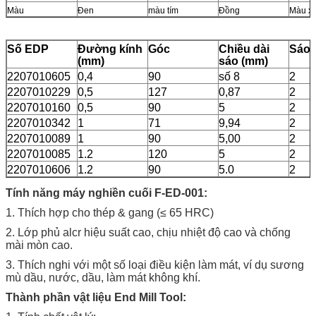
Màu
Đen
màu tím
Đồng
Màu xa
Số EDP
Đường kính
Góc
Chiều dài
Sáo
(mm)
sáo (mm)
2207010605
0,4
90
số 8
2
2207010229
0,5
127
0,87
2
2207010160
0,5
90
5
2
2207010342
1
71
9,94
2
2207010089
1
90
5,00
2
2207010085
1.2
120
5
2
2207010606
1.2
90
5.0
2
Tính năng máy nghiền cuối F-ED-001:
1. Thích hợp cho thép & gang (≤ 65 HRC)
2. Lớp phủ alcr hiệu suất cao, chịu nhiệt độ cao và chống
mài mòn cao.
3. Thích nghi với một số loại điều kiện làm mát, ví dụ sương
mù dầu, nước, dầu, làm mát không khí.
Thành phần vật liệu End Mill Tool: