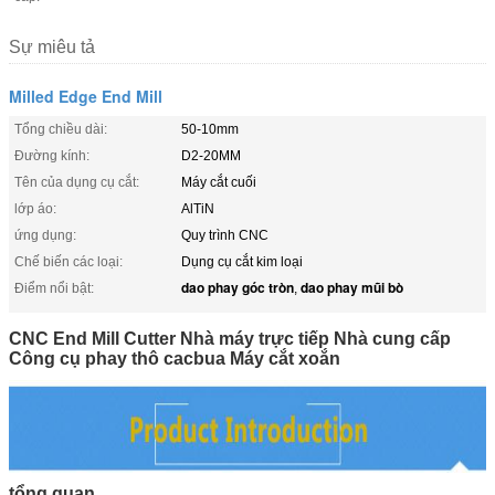
Sự miêu tả
Milled Edge End Mill
Tổng chiều dài:
50-10mm
Đường kính:
D2-20MM
Tên của dụng cụ cắt:
Máy cắt cuối
lớp áo:
AlTiN
ứng dụng:
Quy trình CNC
Chế biến các loại:
Dụng cụ cắt kim loại
dao phay góc tròn
dao phay mũi bò
Điểm nổi bật:
,
CNC End Mill Cutter Nhà máy trực tiếp Nhà cung cấp
Công cụ phay thô cacbua Máy cắt xoắn
tổng quan