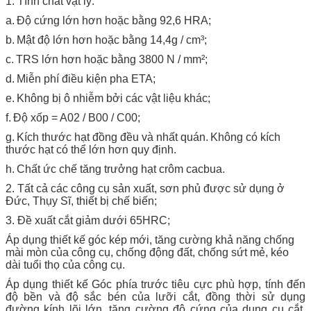
1. Tính chất vật lý:
a.
Độ cứng lớn hơn hoặc bằng 92,6 HRA;
b.
Mật độ lớn hơn hoặc bằng 14,4g / cm³;
c.
TRS lớn hơn hoặc bằng 3800 N / mm²;
d.
Miễn phí điều kiện pha ETA;
e.
Không bị ô nhiễm bởi các vật liệu khác;
f.
Độ xốp = A02 / B00 / C00;
g.
Kích thước hạt đồng đều và nhất quán.
Không có kích
thước hạt có thể lớn hơn quy định.
h.
Chất ức chế tăng trưởng hạt crôm cacbua.
2. Tất cả các công cụ sản xuất, sơn phủ được sử dụng ở
Đức, Thụy Sĩ, thiết bị chế biến;
3. Đề xuất cắt giảm dưới 65HRC;
Áp dụng thiết kế góc kép mới, tăng cường khả năng chống
mài mòn của công cụ, chống động đất, chống sứt mẻ, kéo
dài tuổi thọ của công cụ.
Áp dụng thiết kế Góc phía trước tiêu cực phù hợp, tính đến
độ bền và độ sắc bén của lưỡi cắt, đồng thời sử dụng
đường kính lõi lớn, tăng cường độ cứng của dụng cụ cắt,