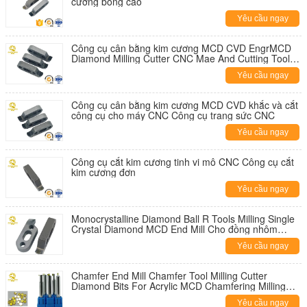
cương bóng cao
Yêu cầu ngay
Công cụ cân bằng kim cương MCD CVD EngrMCD
Diamond Milling Cutter CNC Mae And Cutting Tool
For CNC Machine CNC Công cụ trang sức
Yêu cầu ngay
Công cụ cân bằng kim cương MCD CVD khắc và cắt
công cụ cho máy CNC Công cụ trang sức CNC
Yêu cầu ngay
Công cụ cắt kim cương tinh vi mô CNC Công cụ cắt
kim cương đơn
Yêu cầu ngay
Monocrystalline Diamond Ball R Tools Milling Single
Crystal Diamond MCD End Mill Cho đồng nhôm
acrylic
Yêu cầu ngay
Chamfer End Mill Chamfer Tool Milling Cutter
Diamond Bits For Acrylic MCD Chamfering Milling
Cutter Các bộ cắt kim cương cho acrylic MCD
Yêu cầu ngay