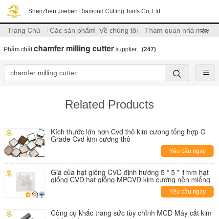
ShenZhen Joeben Diamond Cutting Tools Co,.Ltd
Trang Chủ
Các sản phẩm
Về chúng tôi
Tham quan nhà máy
>>
chamfer milling cutter
Phẩm chất
supplier.
(247)
Related Products
Kích thước lớn hơn Cvd thô kim cương tổng hợp C
Grade Cvd kim cương thô
Yêu cầu ngay
Giá của hạt giống CVD định hướng 5 * 5 * 1mm hạt
giống CVD hạt giống MPCVD kim cương nền miếng
Yêu cầu ngay
Công cụ khắc trang sức tùy chỉnh MCD Máy cắt kim