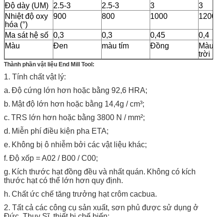
Độ dày (UM)
2.5-3
2.5-3
3
3
Nhiệt độ oxy
900
800
1000
1200
hóa (°)
Ma sát hệ số
0,3
0,3
0,45
0,4
Màu
Đen
màu tím
Đồng
Màu 
trời
Thành phần vật liệu End Mill Tool:
1. Tính chất vật lý:
a.
Độ cứng lớn hơn hoặc bằng 92,6 HRA;
b.
Mật độ lớn hơn hoặc bằng 14,4g / cm³;
c.
TRS lớn hơn hoặc bằng 3800 N / mm²;
d.
Miễn phí điều kiện pha ETA;
e.
Không bị ô nhiễm bởi các vật liệu khác;
f.
Độ xốp = A02 / B00 / C00;
g.
Kích thước hạt đồng đều và nhất quán.
Không có kích
thước hạt có thể lớn hơn quy định.
h.
Chất ức chế tăng trưởng hạt crôm cacbua.
2. Tất cả các công cụ sản xuất, sơn phủ được sử dụng ở
Đức, Thụy Sĩ, thiết bị chế biến;