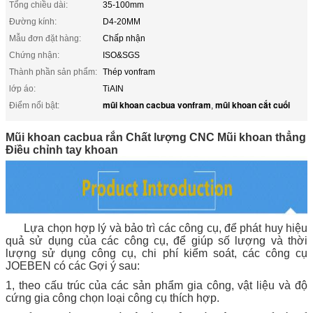
Tổng chiều dài:
35-100mm
Đường kính:
D4-20MM
Mẫu đơn đặt hàng:
Chấp nhận
Chứng nhận:
ISO&SGS
Thành phần sản phẩm:
Thép vonfram
lớp áo:
TiAIN
mũi khoan cacbua vonfram
mũi khoan cắt cuối
Điểm nổi bật:
,
Mũi khoan cacbua rắn Chất lượng CNC Mũi khoan thẳng
Điều chỉnh tay khoan
Lựa chọn hợp lý và bảo trì các công cụ, để phát huy hiệu
quả sử dụng của các công cụ, để giúp số lượng và thời
lượng sử dụng công cụ, chi phí kiểm soát, các công cụ
JOEBEN có các Gợi ý sau:
1, theo cấu trúc của các sản phẩm gia công, vật liệu và độ
cứng gia công chọn loại công cụ thích hợp.