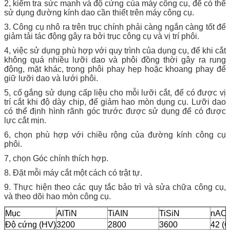
2, kiểm tra sức mạnh và độ cứng của máy công cụ, để có thể
sử dụng đường kính dao cần thiết trên máy công cụ.
3. Công cụ nhô ra trên trục chính phải càng ngắn càng tốt để
giảm tải tác động gây ra bởi trục công cụ và vị trí phôi.
4, việc sử dụng phù hợp với quy trình của dụng cụ, để khi cắt
không quá nhiều lưỡi dao và phôi đồng thời gây ra rung
động, mặt khác, trong phôi phay hẹp hoặc khoang phay để
giữ lưỡi dao và lưới phôi.
5, cố gắng sử dụng cấp liệu cho mỗi lưỡi cắt, để có được vị
trí cắt khi độ dày chip, để giảm hao mòn dụng cụ. Lưỡi dao
có thể định hình rãnh góc trước được sử dụng để có được
lực cắt mịn.
6, chọn phù hợp với chiều rộng của đường kính công cụ
phôi.
7, chọn Góc chính thích hợp.
8. Đặt mỗi máy cắt một cách có trật tự.
9. Thực hiện theo các quy tắc bảo trì và sửa chữa công cụ,
và theo dõi hao mòn công cụ.
Mục
AlTiN
TiAIN
TiSiN
nAC
Độ cứng (HV)
3200
2800
3600
42 (