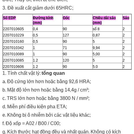
3. Đề xuất cắt giảm dưới 65HRC;
Số EDP
Đường kính
Góc
Chiều dài sáo
Sáo
(mm)
(mm)
2207010605
0,4
90
số 8
2
2207010229
0,5
127
0,87
2
2207010160
0,5
90
5
2
2207010342
1
71
9,94
2
2207010089
1
90
5,00
2
2207010085
1.2
120
5
2
2207010606
1.2
90
5.0
2
1. Tính chất vật lý:
tổng quan
a.
Độ cứng lớn hơn hoặc bằng 92,6 HRA;
b.
Mật độ lớn hơn hoặc bằng 14,4g / cm³;
c.
TRS lớn hơn hoặc bằng 3800 N / mm²;
d.
Miễn phí điều kiện pha ETA;
e.
Không bị ô nhiễm bởi các vật liệu khác;
f.
Độ xốp = A02 / B00 / C00;
g.
Kích thước hạt đồng đều và nhất quán.
Không có kích