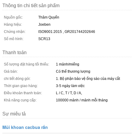
Thông tin chi tiết sản phẩm
Nguồn gốc:
Thâm Quyến
Hàng hiệu:
Joeben
Chứng nhận:
ISO9001:2015 , GR201744202646
Số mô hình:
SCR13
Thanh toán
Số lượng đặt hàng tối thiểu:
1 mảnh/miếng
Giá bán:
Có thể thương lượng
chi tiết đóng gói:
1. Bộ phận bảo vệ ống sáo của máy cắt
Thời gian giao hàng:
3-5 ngày làm việc
Điều khoản thanh toán:
L / C, T / T, D / A,
Khả năng cung cấp:
100000 mảnh / mảnh mỗi tháng
Sự miêu tả
Mũi khoan cacbua rắn