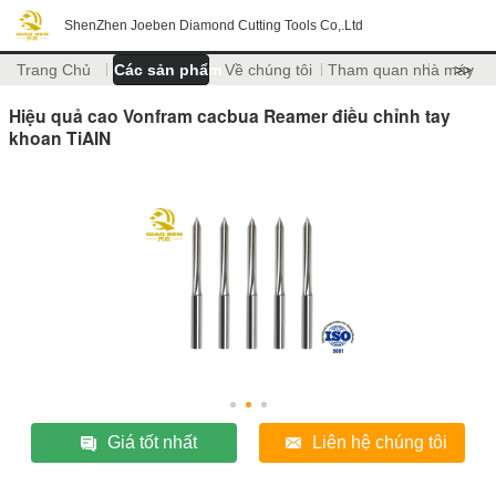
ShenZhen Joeben Diamond Cutting Tools Co,.Ltd
Trang Chủ
Các sản phẩm
Về chúng tôi
Tham quan nhà máy
>>
Hiệu quả cao Vonfram cacbua Reamer điều chỉnh tay
khoan TiAIN
Giá tốt nhất
Liên hệ chúng tôi