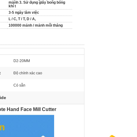
mảnh 3. Sử dụng giấy bong bóng
khí t
3-5 ngày làm việc
L / C, T / T, D / A,
100000 mảnh / mảnh mỗi tháng
D2-20MM
:
Độ chính xác cao
Có sẵn
ide
te Hand Face Mill Cutter