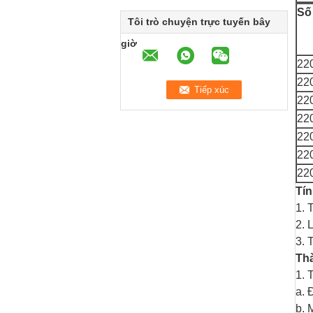
Số
Tôi trò chuyện trực tuyến bây
giờ
22
22
22
22
22
22
22
Tín
1. 
2. 
3. 
Thà
1. 
a.
Đ
b.
M