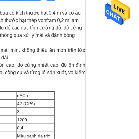
ua có kích thước hạt 0,4 m và cổ áo
h thước hạt thép vonfram 0,2 m làm
 do đó các đặc tính cường độ, độ cứng
thông qua xử lý mài và đánh bóng
 mài mịn, không thiếu ăn mòn trên lớp
 dài.
n cao, độ cứng nhiệt cao, độ ổn định
i công cụ và từng lô sản xuất, và kiểm
nACo
42 (GPA)
3
1200
0,4
Màu xanh da trời