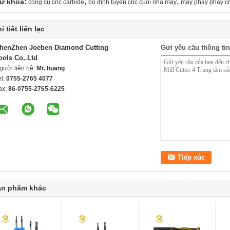
,
,
ừ khóa:
công cụ cnc carbide
bộ định tuyến cnc cuối nhà máy
máy phay phay c
i tiết liên lạc
henZhen Joeben Diamond Cutting
Gửi yêu cầu thông tin
ools Co,.Ltd
gười liên hệ:
Mr. huang
el:
0755-2765 4077
ax:
86-0755-2765-6225
ản phẩm khác