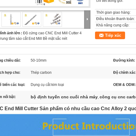
chi tiết đóng gói:
Thời gian giao hàng:
Điều khoản thanh toán:
Khả năng cung cấp:
ình ảnh lớn :
Độ cứng cao CNC End Mill Cutter 4
Tiếp xúc
rung tâm sáo cắt End Mill Bề mặt sắc nét
g chiều dài:
50-10mm
Đường kính:
ích hợp cho:
Thép carbon
Độ chính xác
 biến các loại:
Dụng cụ cắt kim loại
OEM & ODM:
bộ định tuyến cnc cuối nhà máy
công cụ cnc carb
 nổi bật:
,
 End Mill Cutter Sản phẩm có nhu cầu cao Cnc Alloy 2 quo