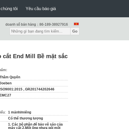
 chúng tôi
Yêu cầu báo giá
doanh số bán hàng：
86-189-38927916
Go
 cắt End Mill Bề mặt sắc
phẩm:
Thâm Quyến
Joeben
ISO9001:2015 , GR201744202646
EMC27
iểu:
1 mảnh/miếng
Có thể thương lượng
1. Các bộ phận để bảo vệ sáo của
máy cắt 2.Một ống nhựa gói một