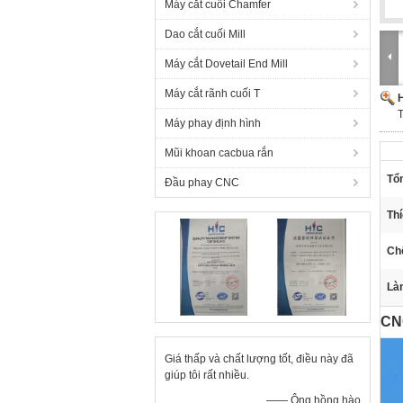
Máy cắt cuối Chamfer
Dao cắt cuối Mill
Máy cắt Dovetail End Mill
Máy cắt rãnh cuối T
H
T
Máy phay định hình
Mũi khoan cacbua rắn
Tổn
Đầu phay CNC
Th
Chế
Làm
CNC
Giá thấp và chất lượng tốt, điều này đã
giúp tôi rất nhiều.
—— Ông hồng hào