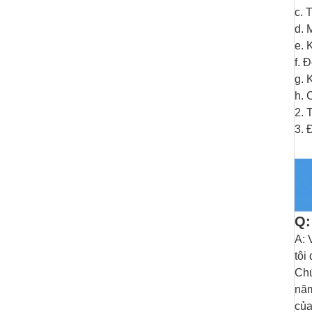
c.
T
d.
M
e.
K
f.
Đ
g.
K
h.
C
2. 
3. 
Q:
A: 
tôi
Chú
năm
của