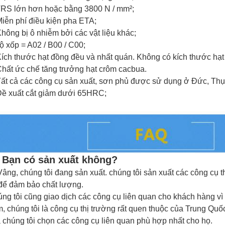
RS lớn hơn hoặc bằng 3800 N / mm²;
iễn phí điều kiện pha ETA;
hông bị ô nhiễm bởi các vật liệu khác;
ộ xốp = A02 / B00 / C00;
ích thước hạt đồng đều và nhất quán.
Không có kích thước hạt 
hất ức chế tăng trưởng hạt crôm cacbua.
Tất cả các công cụ sản xuất, sơn phủ được sử dụng ở Đức, Thụy 
Đề xuất cắt giảm dưới 65HRC;
 Bạn có sản xuất không?
Vâng, chúng tôi đang sản xuất.
chúng tôi sản xuất các
công cụ 
để đảm bảo chất lượng.
ng tôi cũng giao dịch các công cụ liên quan cho khách hàng vì 
, chúng tôi là công cụ thị trường rất quen thuộc của Trung Quố
 chúng tôi chọn các công cụ liên quan phù hợp nhất cho họ.