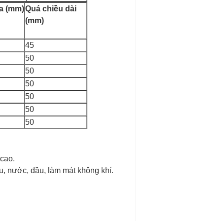
a (mm)
Quá chiều dài
(mm)
45
50
50
50
50
50
50
 cao.
ầu, nước, dầu, làm mát không khí.