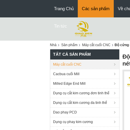
Trang Chủ
Các sản phẩm
Về chú
Tin tức
Nhà
Sản phẩm
Máy cắt cuối CNC
Độ cứng c
TẤT CẢ SẢN PHẨM
Độ
né
Máy cắt cuối CNC
Cacbua cuối Mill
Milled Edge End Mill
Dụng cụ cắt kim cương đơn tinh thể
Dụng cụ cắt kim cương đa tinh thể
Dao phay PCD
Dụng cụ phay kim cương