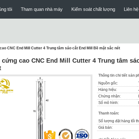
ng tôi
Tham quan nhà máy
Kiểm soát chất lượng
Liên hệ
ao CNC End Mill Cutter 4 Trung tâm sáo cắt End Mill Bề mặt sắc nét
 cứng cao CNC End Mill Cutter 4 Trung tâm sáo
t
Thông tin chi tiết sản 
Nguồn gốc:
Hàng hiệu:
Chứng nhận:
Số mô hình:
Thanh toán:
Số lượng đặt hàng tối th
Giá bán: