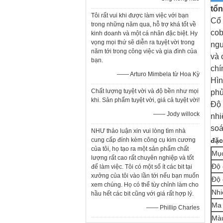
tổ
Tôi rất vui khi được làm việc với bạn
Cổ 
trong những năm qua, hỗ trợ khá tốt về
cob
kinh doanh và một cá nhân đặc biệt. Hy
vọng mọi thứ sẽ diễn ra tuyệt vời trong
ngu
năm tới trong công việc và gia đình của
và 
bạn.
chí
—— Arturo Mimbela từ Hoa Kỳ
Hìn
Chất lượng tuyệt vời và độ bền như mọi
phủ
khi. Sản phẩm tuyệt vời, giá cả tuyệt vời!
Độ 
—— Jody willock
nhi
soá
NHƯ thảo luận xin vui lòng tìm nhà
cung cấp đính kèm công cụ kim cương
đặc
của tôi, họ tạo ra một sản phẩm chất
Mụ
lượng rất cao rất chuyên nghiệp và tốt
Độ 
để làm việc. Tôi có một số ít các bit tại
xưởng của tôi vào lần tới nếu bạn muốn
Độ 
xem chúng. Họ có thể tùy chỉnh làm cho
Nhi
hầu hết các bit cũng với giá rất hợp lý.
Ma 
—— Phillip Charles
Mà