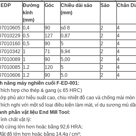
 EDP
Đường
Góc
Chiều dài sáo
Sáo
Chân Di
kính
(mm)
(mm)
07010605
0,4
90
số 8
2
4
07010229
0,5
127
0,87
2
4
07010160
0,5
90
5
2
4
07010342
1
71
9,94
2
4
07010089
1
90
5,00
2
4
07010085
1.2
120
5
2
4
07010606
1.2
90
5.0
2
4
h năng máy nghiền cuối F-ED-001:
Thích hợp cho thép & gang (≤ 65 HRC)
Lớp phủ alcr hiệu suất cao, chịu nhiệt độ cao và chống mài mòn
Thích nghi với một số loại điều kiện làm mát, ví dụ sương mù d
nh phần vật liệu End Mill Tool:
Tính chất vật lý:
ộ cứng lớn hơn hoặc bằng 92,6 HRA;
ật độ lớn hơn hoặc bằng 14,4g / cm³;