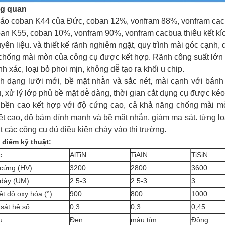
ng quan
áo coban K44 của Đức, coban 12%, vonfram 88%, vonfram cacb
an K55, coban 10%, vonfram 90%, vonfram cacbua thiêu kết kíc
yên liệu. và thiết kế rãnh nghiêm ngặt, quy trình mài góc cạnh,
chống mài mòn của công cụ được kết hợp. Rãnh công suất lớn 
nh xác, loại bỏ phoi mịn, không dễ tạo ra khối u chip.
h dạng lưỡi mới, bề mặt nhẵn và sắc nét, mài cạnh với bánh
, xử lý lớp phủ bề mặt dễ dàng, thời gian cắt dụng cụ được kéo
bền cao kết hợp với độ cứng cao, cả khả năng chống mài mò
ệt cao, độ bám dính mạnh và bề mặt nhẵn, giảm ma sát. từng loạ
t các công cụ đủ điều kiện chảy vào thị trường.
 điểm kỹ thuật:
c
AlTiN
TiAIN
TiSiN
cứng (HV)
3200
2800
3600
dày (UM)
2.5-3
2.5-3
3
ệt độ oxy hóa (°)
900
800
1000
sát hệ số
0,3
0,3
0,45
u
Đen
màu tím
Đồng