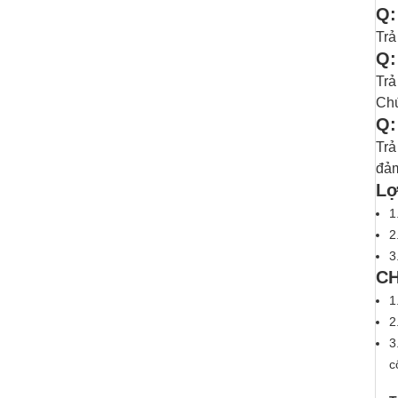
Q:
Trả
Q:
Trả
Chú
Q:
Trả
đảm
Lợ
1
2
3
CH
1
2
3
c