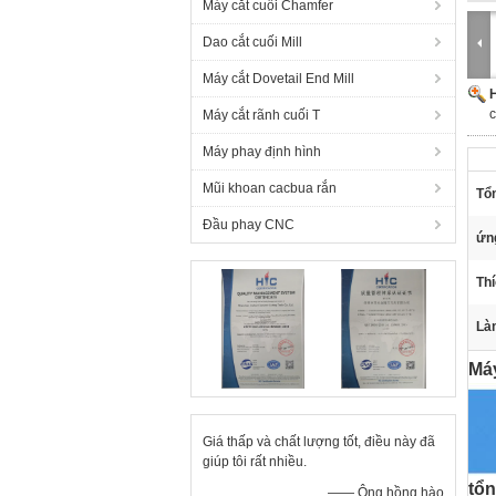
Máy cắt cuối Chamfer
Dao cắt cuối Mill
Máy cắt Dovetail End Mill
H
Máy cắt rãnh cuối T
Máy phay định hình
Mũi khoan cacbua rắn
Tổn
Đầu phay CNC
ứn
Th
Làm
Máy
Giá thấp và chất lượng tốt, điều này đã
giúp tôi rất nhiều.
tổ
—— Ông hồng hào