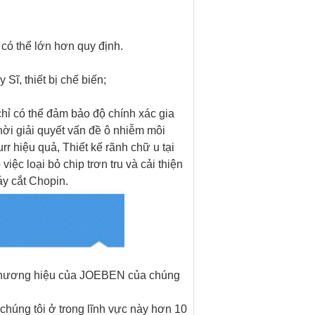
có thể lớn hơn quy định.
Sĩ, thiết bị chế biến;
chỉ có thể đảm bảo độ chính xác gia
hời giải quyết vấn đề ô nhiễm môi
rr hiệu quả, Thiết kế rãnh chữ u tại
iệc loại bỏ chip trơn tru và cải thiện
y cắt Chopin.
thương hiệu
của
JOEBEN
của chúng
chúng tôi ở trong lĩnh vực này hơn 10