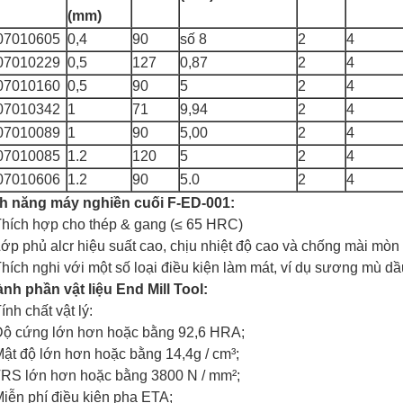
(mm)
07010605
0,4
90
số 8
2
4
07010229
0,5
127
0,87
2
4
07010160
0,5
90
5
2
4
07010342
1
71
9,94
2
4
07010089
1
90
5,00
2
4
07010085
1.2
120
5
2
4
07010606
1.2
90
5.0
2
4
h năng máy nghiền cuối F-ED-001:
Thích hợp cho thép & gang (≤ 65 HRC)
Lớp phủ alcr hiệu suất cao, chịu nhiệt độ cao và chống mài mòn
Thích nghi với một số loại điều kiện làm mát, ví dụ sương mù d
nh phần vật liệu End Mill Tool:
Tính chất vật lý:
ộ cứng lớn hơn hoặc bằng 92,6 HRA;
ật độ lớn hơn hoặc bằng 14,4g / cm³;
RS lớn hơn hoặc bằng 3800 N / mm²;
iễn phí điều kiện pha ETA;