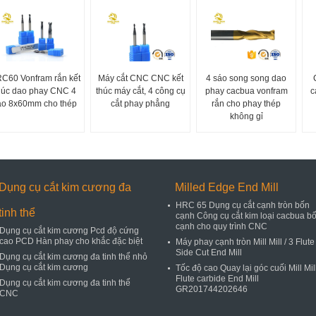
C60 Vonfram rắn kết
Máy cắt CNC CNC kết
4 sáo song song dao
húc dao phay CNC 4
thúc máy cắt, 4 công cụ
phay cacbua vonfram
c
áo 8x60mm cho thép
cắt phay phẳng
rắn cho phay thép
không gỉ
Dụng cụ cắt kim cương đa
Milled Edge End Mill
HRC 65 Dụng cụ cắt cạnh tròn bốn
tinh thể
cạnh Công cụ cắt kim loại cacbua b
cạnh cho quy trình CNC
Dụng cụ cắt kim cương Pcd độ cứng
cao PCD Hàn phay cho khắc đặc biệt
Máy phay cạnh tròn Mill Mill / 3 Flute
Side Cut End Mill
Dụng cụ cắt kim cương đa tinh thể nhỏ
Dụng cụ cắt kim cương
Tốc độ cao Quay lại góc cuối Mill Mil
Flute carbide End Mill
Dụng cụ cắt kim cương đa tinh thể
GR201744202646
CNC