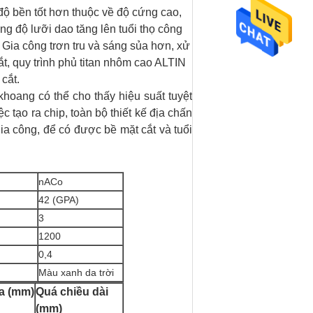
độ bền tốt hơn thuộc về độ cứng cao,
ng độ lưỡi dao tăng lên tuổi thọ công
 Gia công trơn tru và sáng sủa hơn, xử
, quy trình phủ titan nhôm cao ALTIN ​​
 cắt.
khoang có thể cho thấy hiệu suất tuyệt
c tạo ra chip, toàn bộ thiết kế địa chấn
gia công, để có được bề mặt cắt và tuổi
nACo
42 (GPA)
3
1200
0,4
Màu xanh da trời
a (mm)
Quá chiều dài
(mm)