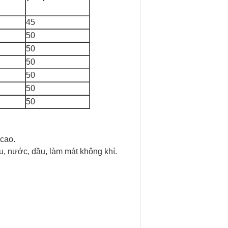
45
50
50
50
50
50
50
 cao.
ầu, nước, dầu, làm mát không khí.