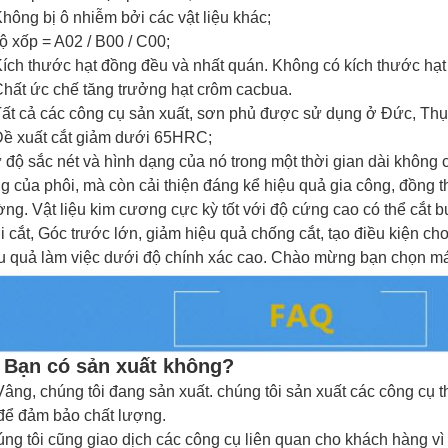
hông bị ô nhiễm bởi các vật liệu khác;
ộ xốp = A02 / B00 / C00;
ích thước hạt đồng đều và nhất quán.
Không có kích thước hạt 
hất ức chế tăng trưởng hạt crôm cacbua.
Tất cả các công cụ sản xuất, sơn phủ được sử dụng ở Đức, Thụy 
Đề xuất cắt giảm dưới 65HRC;
 độ sắc nét và hình dạng của nó trong một thời gian dài không 
g của phôi, mà còn cải thiện đáng kể hiệu quả gia công, đồng t
ờng. Vật liệu kim cương cực kỳ tốt với độ cứng cao có thể cắt bu
i cắt, Góc trước lớn, giảm hiệu quả chống cắt, tạo điều kiện cho v
u quả làm việc dưới độ chính xác cao. Chào mừng bạn chọn má
 Bạn có sản xuất không?
Vâng, chúng tôi đang sản xuất.
chúng tôi sản xuất các
công cụ 
để đảm bảo chất lượng.
ng tôi cũng giao dịch các công cụ liên quan cho khách hàng vì 