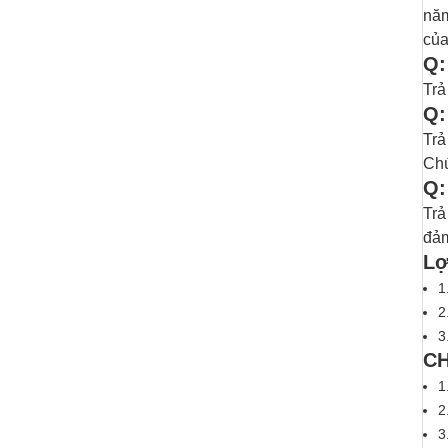
năm
của
Q:
Trả
Q:
Trả
Chú
Q:
Trả
đảm
Lợ
1
2
3
CH
1
2
3