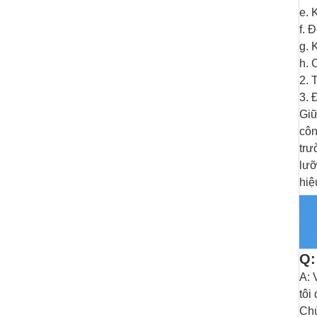
e.
K
f.
Đ
g.
K
h.
C
2. 
3. 
Giữ
côn
trư
lưỡ
hiệ
Q:
A: 
tôi
Chú