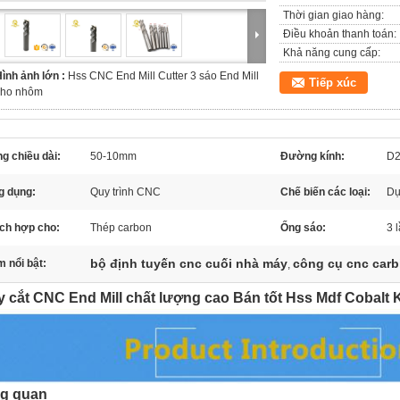
Thời gian giao hàng:
Điều khoản thanh toán:
Khả năng cung cấp:
ình ảnh lớn :
Hss CNC End Mill Cutter 3 sáo End Mill
Tiếp xúc
cho nhôm
g chiều dài:
50-10mm
Đường kính:
D
g dụng:
Quy trình CNC
Chế biến các loại:
Dụ
ích hợp cho:
Thép carbon
Ống sáo:
3 
bộ định tuyến cnc cuối nhà máy
công cụ cnc carb
 nổi bật:
,
 cắt CNC End Mill chất lượng cao Bán tốt Hss Mdf Cobalt K
ng quan