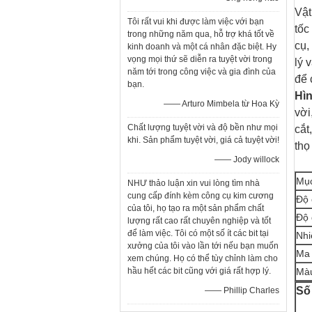
Vật
Tôi rất vui khi được làm việc với bạn
tốc
trong những năm qua, hỗ trợ khá tốt về
cụ,
kinh doanh và một cá nhân đặc biệt. Hy
vọng mọi thứ sẽ diễn ra tuyệt vời trong
lý 
năm tới trong công việc và gia đình của
để 
bạn.
Hì
—— Arturo Mimbela từ Hoa Kỳ
vời
Chất lượng tuyệt vời và độ bền như mọi
cắt
khi. Sản phẩm tuyệt vời, giá cả tuyệt vời!
thọ
—— Jody willock
Mụ
NHƯ thảo luận xin vui lòng tìm nhà
cung cấp đính kèm công cụ kim cương
Độ 
của tôi, họ tạo ra một sản phẩm chất
Độ 
lượng rất cao rất chuyên nghiệp và tốt
để làm việc. Tôi có một số ít các bit tại
Nhi
xưởng của tôi vào lần tới nếu bạn muốn
Ma 
xem chúng. Họ có thể tùy chỉnh làm cho
hầu hết các bit cũng với giá rất hợp lý.
Mà
Số
—— Phillip Charles