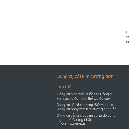
HR
t
s
Dụng cụ cắt kim cương đơn
tinh thể
Công cụ Mcd hiệu suất cao Công cụ
kim cương đơn tinh thể tốc độ cao
Dụng cụ cắt kim cương ISO Monocstall,
Dụng cụ phay mặt kim cương tự nhiên
Dụng cụ cắt kim cương cứng độ cứng
mạnh mẽ Chứng nhận
GR201744202646