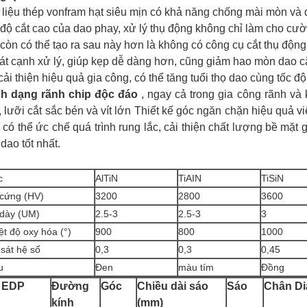
 liệu thép vonfram hạt siêu mịn có khả năng chống mài mòn và 
 độ cắt cao của dao phay, xử lý thụ động không chỉ làm cho cườ
 còn có thể tạo ra sau này hơn là không có công cụ cắt thụ động
vát cạnh xử lý, giúp kẹp dễ dàng hơn, cũng giảm hao mòn dao cắt
cải thiện hiệu quả gia công, có thể tăng tuổi thọ dao cùng tốc độ
nh dạng rãnh chip độc đáo
, ngay cả trong gia công rãnh và 
, lưỡi cắt sắc bén và vít lớn Thiết kế góc ngăn chặn hiệu quả việ
, có thể ức chế quá trình rung lắc, cải thiện chất lượng bề mặt 
 dao tốt nhất.
c
AlTiN
TiAIN
TiSiN
cứng (HV)
3200
2800
3600
dày (UM)
2.5-3
2.5-3
3
ệt độ oxy hóa (°)
900
800
1000
sát hệ số
0,3
0,3
0,45
u
Đen
màu tím
Đồng
 EDP
Đường
Góc
Chiều dài sáo
Sáo
Chân Di
kính
(mm)