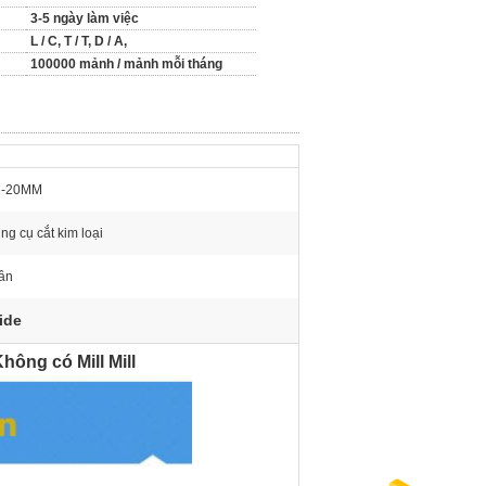
3-5 ngày làm việc
L / C, T / T, D / A,
100000 mảnh / mảnh mỗi tháng
2-20MM
ng cụ cắt kim loại
lần
ide
hông có Mill Mill