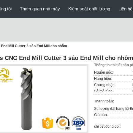
ng tôi
Tham quan nhà máy
Kiểm soát chất lượng
Liên hệ
End Mill Cutter 3 sáo End Mill cho nhôm
s CNC End Mill Cutter 3 sáo End Mill cho nhô
Thông tin chi tiết sản 
Nguồn gốc:
Hàng hiệu:
Chứng nhận:
Số mô hình:
Thanh toán:
Số lượng đặt hàng tối th
Giá bán:
chi tiết đóng gói: