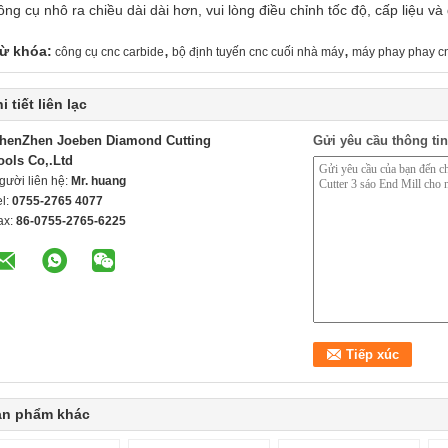
ông cụ nhô ra chiều dài dài hơn, vui lòng điều chỉnh tốc độ, cấp liệu và
,
,
ừ khóa:
công cụ cnc carbide
bộ định tuyến cnc cuối nhà máy
máy phay phay c
i tiết liên lạc
henZhen Joeben Diamond Cutting
Gửi yêu cầu thông tin
ools Co,.Ltd
gười liên hệ:
Mr. huang
el:
0755-2765 4077
ax:
86-0755-2765-6225
ản phẩm khác