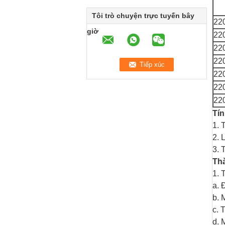
Tôi trò chuyện trực tuyến bây
22
giờ
22
22
22
22
22
22
Tín
1. 
2. 
3. 
Thà
1. 
a.
Đ
b.
M
c.
T
d.
M