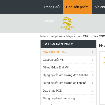
Trang Chủ
Các sản phẩm
Về chú
Tin tức
Nhà
Sản phẩm
Máy cắt cuối CNC
Hss CNC 
TẤT CẢ SẢN PHẨM
Hs
Máy cắt cuối CNC
Cacbua cuối Mill
Milled Edge End Mill
Dụng cụ cắt kim cương đơn tinh thể
Dụng cụ cắt kim cương đa tinh thể
Dao phay PCD
Dụng cụ phay kim cương