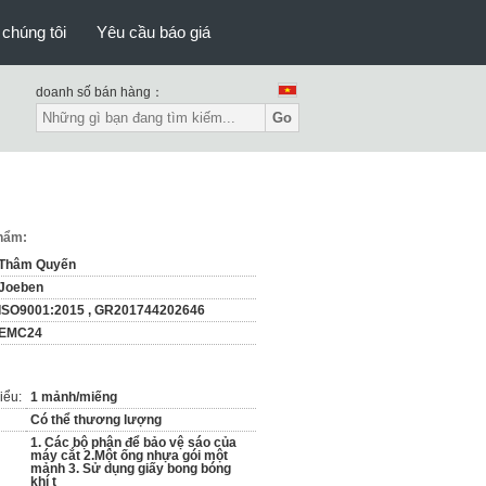
 chúng tôi
Yêu cầu báo giá
doanh số bán hàng：
Go
m
phẩm:
Thâm Quyến
Joeben
ISO9001:2015 , GR201744202646
EMC24
iểu:
1 mảnh/miếng
Có thể thương lượng
1. Các bộ phận để bảo vệ sáo của
máy cắt 2.Một ống nhựa gói một
mảnh 3. Sử dụng giấy bong bóng
khí t