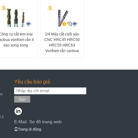
Công cụ cắt kim loại
2/4 Máy cắt cuối sáo
acbua vonfram rắn 4
CNC HRC45 HRC50
sáo song song
HRC55 HRC63
Vonfram rắn cacbua
Yêu cầu báo giá
ốn
Gửi
l 2
E-Mail
Sơ đồ trang web
|
Trang di động