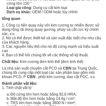
cứng lớn 150 °
Loại gia công:
Dụng cụ cắt kim loại
Dịch vụ khác:
OEM / ODM hoặc tùy chỉnh
tổng quan
1. Công cụ tiện quay này với kim cương tự nhiên được sử
dụng rộng rãi trong quay gương, phay và cắt cực kỳ chính
xác, v.v.
2. Nó có thể được thiết kế và sản xuất đặc biệt cho nhu cầu
của khách hàng.
3. Các nguyên liệu thô cho nó độ cứng mạnh và hiệu suất
cao
4. Bạn có thể hỏi chúng tôi về các thông số kỹ thuật.
Chất liệu:
Kim cương đơn tinh thể (đơn tinh thể)
Là
nhà sản xuất
chuyên
cắt
PCD và
CBN
tại Trung Quốc,
chúng tôi cung cấp một loạt các sản phẩm bao gồm mũi
khoan PCD, P
CBN
, phôi kim cương, dao cắt PDC, v.v.
thành phần vật liệu:
1. Tính chất vật lý:
a.
Độ cứng lớn hơn hoặc bằng 92,6 HRA;
b.
Mật độ lớn hơn hoặc bằng 14,4g / cm³;
c.
TRS lớn hơn hoặc bằng 3800 N / mm²;