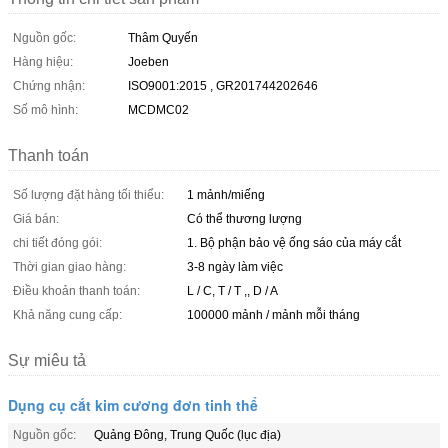
Nguồn gốc:
Thâm Quyến
Hàng hiệu:
Joeben
Chứng nhận:
ISO9001:2015 , GR201744202646
Số mô hình:
MCDMC02
Thanh toán
Số lượng đặt hàng tối thiểu:
1 mảnh/miếng
Giá bán:
Có thể thương lượng
chi tiết đóng gói:
1. Bộ phận bảo vệ ống sáo của máy cắt
Thời gian giao hàng:
3-8 ngày làm việc
Điều khoản thanh toán:
L / C, T / T ,, D / A
Khả năng cung cấp:
100000 mảnh / mảnh mỗi tháng
Sự miêu tả
Dụng cụ cắt kim cương đơn tinh thể
Nguồn gốc:
Quảng Đông, Trung Quốc (lục địa)