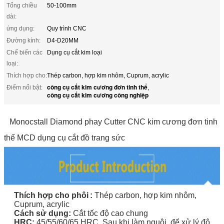
Tổng chiều
50-100mm
dài:
ứng dụng:
Quy trình CNC
Đường kính:
D4-D20MM
Chế biến các
Dụng cụ cắt kim loại
loại:
Thích hợp cho:
Thép carbon, hợp kim nhôm, Cuprum, acrylic
công cụ cắt kim cương đơn tinh thể
Điểm nổi bật:
,
công cụ cắt kim cương công nghiệp
Monocstall Diamond phay Cutter CNC kim cương đơn tinh
thể MCD dụng cụ cắt đồ trang sức
Thích hợp cho
phôi
:
Thép carbon, hợp kim nhôm,
Cuprum, acrylic
Cách sử dụng:
Cắt tốc độ cao chung
HRC:
45/55/60/65 HRC,
Sau khi làm nguội, để xử lý độ