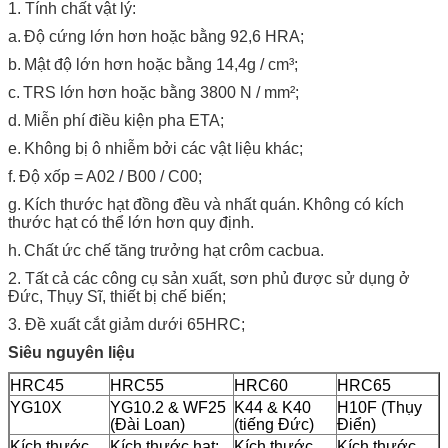
1. Tính chất vật lý:
a.
Độ cứng lớn hơn hoặc bằng 92,6 HRA;
b.
Mật độ lớn hơn hoặc bằng 14,4g / cm³;
c.
TRS lớn hơn hoặc bằng 3800 N / mm²;
d.
Miễn phí điều kiện pha ETA;
e.
Không bị ô nhiễm bởi các vật liệu khác;
f.
Độ xốp = A02 / B00 / C00;
g.
Kích thước hạt đồng đều và nhất quán.
Không có kích
thước hạt có thể lớn hơn quy định.
h.
Chất ức chế tăng trưởng hạt crôm cacbua.
2. Tất cả các công cụ sản xuất, sơn phủ được sử dụng ở
Đức, Thụy Sĩ, thiết bị chế biến;
3. Đề xuất cắt giảm dưới 65HRC;
Siêu nguyên liệu
HRC45
HRC55
HRC60
HRC65
YG10X
YG10.2 & WF25
K44 & K40
H10F (Thụy
(Đài Loan)
(tiếng Đức)
Điển)
Kích thước
Kích thước hạt:
Kích thước
Kích thước