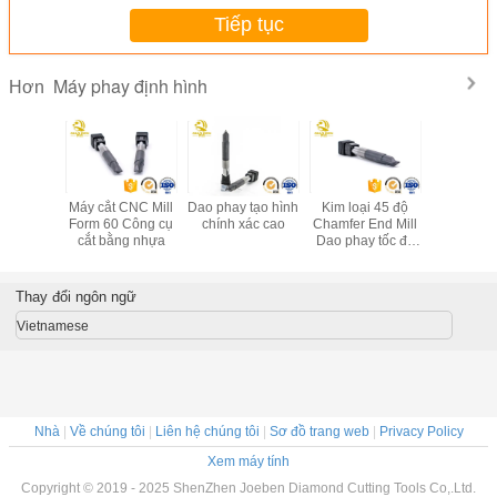
Tiếp tục
Máy phay định hình
Hơn
ay định
Máy cắt CNC Mill
Dao phay tạo hình
Kim loại 45 độ
Dao phay t
chuyên
Form 60 Công cụ
chính xác cao
Chamfer End Mill
vuông v
p Cnc
cắt bằng nhựa
Dao phay tốc độ
cứng cao
 45 Tool
cao cho rãnh chữ
Mm Chiề
ụ rãnh
T
tổng 
 giác lớn
Thay đổi ngôn ngữ
Vietnamese
Nhà
|
Về chúng tôi
|
Liên hệ chúng tôi
|
Sơ đồ trang web
|
Privacy Policy
Xem máy tính
Copyright © 2019 - 2025 ShenZhen Joeben Diamond Cutting Tools Co,.Ltd.