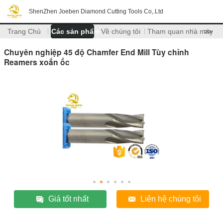
ShenZhen Joeben Diamond Cutting Tools Co,.Ltd
Trang Chủ
Các sản phẩm
Về chúng tôi
Tham quan nhà máy
>>
Chuyên nghiệp 45 độ Chamfer End Mill Tùy chỉnh
Reamers xoắn ốc
Giá tốt nhất
Liên hệ chúng tôi