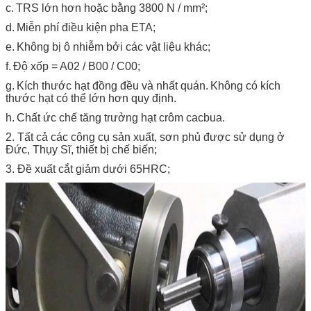
c.
TRS lớn hơn hoặc bằng 3800 N / mm²;
d.
Miễn phí điều kiện pha ETA;
e.
Không bị ô nhiễm bởi các vật liệu khác;
f.
Độ xốp = A02 / B00 / C00;
g.
Kích thước hạt đồng đều và nhất quán.
Không có kích
thước hạt có thể lớn hơn quy định.
h.
Chất ức chế tăng trưởng hạt crôm cacbua.
2. Tất cả các công cụ sản xuất, sơn phủ được sử dụng ở
Đức, Thụy Sĩ, thiết bị chế biến;
3. Đề xuất cắt giảm dưới 65HRC;