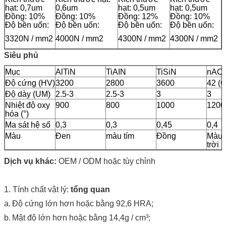
hạt: 0,7um
0,6um
hạt: 0,5um
hạt: 0,5um
Đồng: 10%
Đồng: 10%
Đồng: 12%
Đồng: 10%
Độ bền uốn:
Độ bền uốn:
Độ bền uốn:
Độ bền uốn:
3320N / mm2
4000N / mm2
4300N / mm2
4300N / mm2
Siêu phủ
Mục
AlTiN
TiAIN
TiSiN
nAC
Độ cứng (HV)
3200
2800
3600
42 (
Độ dày (UM)
2.5-3
2.5-3
3
3
Nhiệt độ oxy
900
800
1000
1200
hóa (°)
Ma sát hệ số
0,3
0,3
0,45
0,4
Màu
Đen
màu tím
Đồng
Màu 
trời
Dịch vụ khác:
OEM / ODM hoặc tùy chỉnh
1. Tính chất vật lý:
tổng quan
a.
Độ cứng lớn hơn hoặc bằng 92,6 HRA;
b.
Mật độ lớn hơn hoặc bằng 14,4g / cm³;