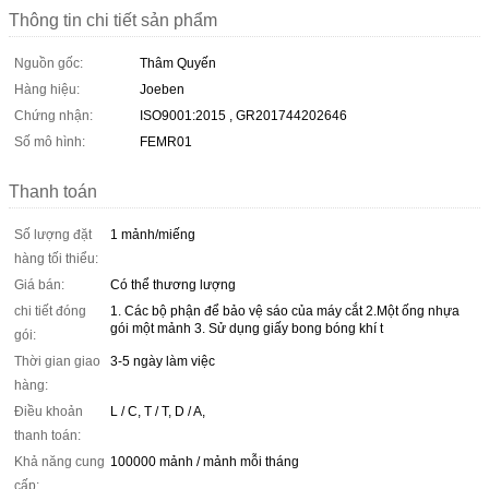
Thông tin chi tiết sản phẩm
Nguồn gốc:
Thâm Quyến
Hàng hiệu:
Joeben
Chứng nhận:
ISO9001:2015 , GR201744202646
Số mô hình:
FEMR01
Thanh toán
Số lượng đặt
1 mảnh/miếng
hàng tối thiểu:
Giá bán:
Có thể thương lượng
chi tiết đóng
1. Các bộ phận để bảo vệ sáo của máy cắt 2.Một ống nhựa
gói một mảnh 3. Sử dụng giấy bong bóng khí t
gói:
Thời gian giao
3-5 ngày làm việc
hàng:
Điều khoản
L / C, T / T, D / A,
thanh toán:
Khả năng cung
100000 mảnh / mảnh mỗi tháng
cấp: